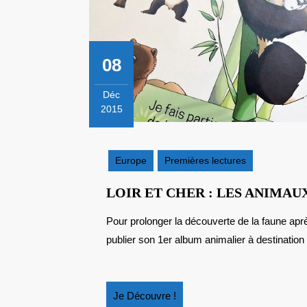
08
Déc
2015
8
décembre
2015
Europe
Premières lectures
LOIR ET CHER : LES ANIMAU
Pour prolonger la découverte de la faune après une journée au zoo-parc de Beauval, le zoo vient de
publier son 1er album animalier à destination 
Je
Je Découvre !