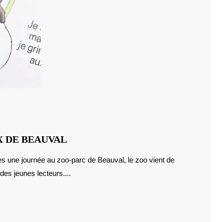
LOIR
X DE BEAUVAL
ET
CHER
des jeunes lecteurs....
:
LES
ANIMAUX
DE