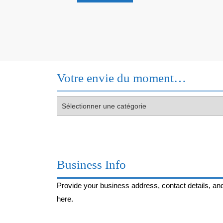
Découvre
!
Votre envie du moment…
Votre
envie
du
moment…
Business Info
Provide your business address, contact details, and
here.