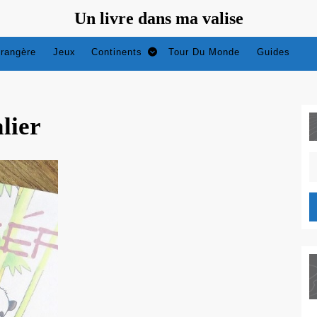
Un livre dans ma valise
trangère
Jeux
Continents
Tour Du Monde
Guides
lier
S
fo