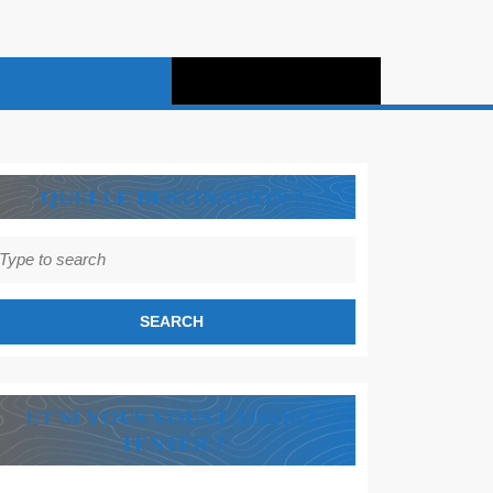
QUELLE DESTINATION ?
earch
r:
ET SI VOUS VOUS LAISSIEZ
TENTER ?