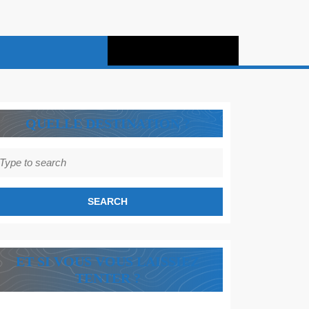
QUELLE DESTINATION ?
earch
r:
ET SI VOUS VOUS LAISSIEZ
TENTER ?