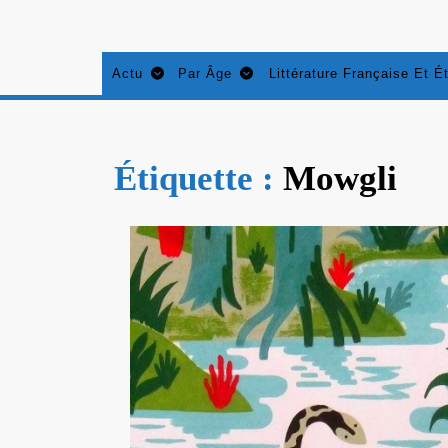
Aller
au
contenu
Actu
Par Âge
Littérature Française Et É
Étiquette :
Mowgli