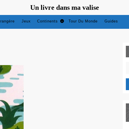
Un livre dans ma valise
trangère
Jeux
Continents
Tour Du Monde
Guides
S
fo