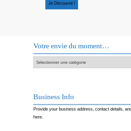
Je
Je Découvre !
Découvre
!
Votre envie du moment…
Votre
envie
du
moment…
Business Info
Provide your business address, contact details, and
here.