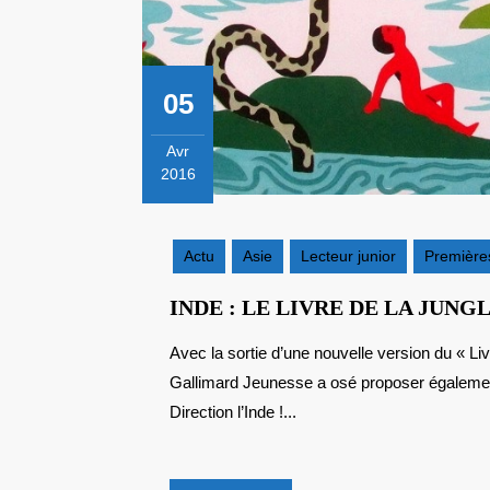
05
Avr
2016
5
avril
2016
Actu
Asie
Lecteur junior
Premières
INDE : LE LIVRE DE LA JUNGL
Avec la sortie d’une nouvelle version du « Livre de la jungle » de Rudyard Kipling au cinéma,
Gallimard Jeunesse a osé proposer également
Direction l’Inde !...