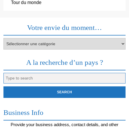
Tour du monde
Votre envie du moment…
Votre
envie
du
moment…
A la recherche d’un pays ?
Search
for:
Business Info
Provide your business address, contact details, and other