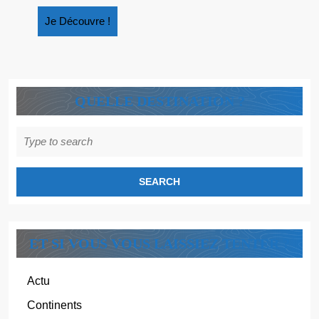
Je
Je Découvre !
Découvre
!
QUELLE DESTINATION ?
Search
for:
ET SI VOUS VOUS LAISSIEZ TENTER ?
Actu
Continents