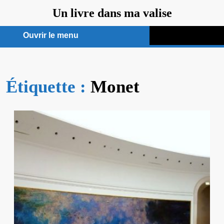
Aller
Un livre dans ma valise
au
contenu
Ouvrir le menu
Ouvrir
le
Étiquette :
menu
Monet