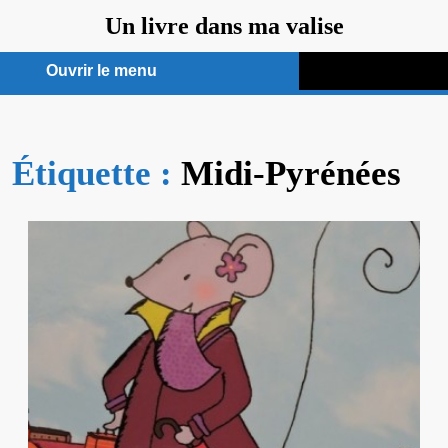
Aller
Un livre dans ma valise
au
contenu
Ouvrir le menu
Ouvrir
le
Étiquette :
menu
Midi-Pyrénées