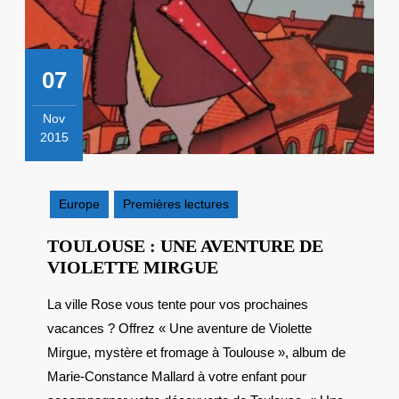
07
Nov
2015
7
novembre
2015
Europe
Premières lectures
TOULOUSE : UNE AVENTURE DE
TOULOUSE
VIOLETTE MIRGUE
:
La ville Rose vous tente pour vos prochaines
UNE
vacances ? Offrez « Une aventure de Violette
AVENTURE
DE
Mirgue, mystère et fromage à Toulouse », album de
VIOLETTE
Marie-Constance Mallard à votre enfant pour
MIRGUE