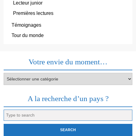
Lecteur junior
Premières lectures
Témoignages
Tour du monde
Votre envie du moment…
Votre
envie
du
moment…
A la recherche d’un pays ?
Search
for: