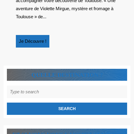
accompagner votre découverte de Toulouse. « Une
aventure de Violette Mirgue, mystère et fromage à
Toulouse » de...
Je
Je Découvre !
Découvre
!
QUELLE DESTINATION ?
Search
for: