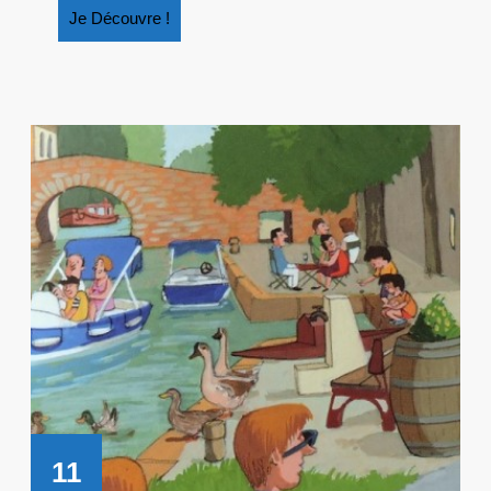
Je
Je Découvre !
Découvre
!
11