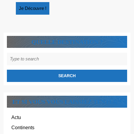
Je
Je Découvre !
Découvre
!
QUELLE DESTINATION ?
Search
for:
ET SI VOUS VOUS LAISSIEZ TENTER ?
Actu
Continents