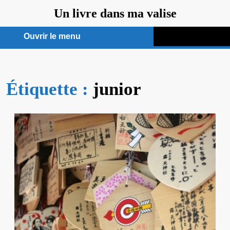
Aller
Un livre dans ma valise
au
contenu
Ouvrir le menu
Ouvrir
le
Étiquette :
menu
junior