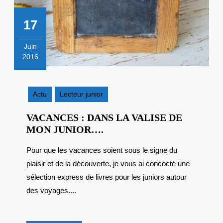
17
Juin
2016
17
juin
2016
Actu
Lecteur junior
VACANCES : DANS LA VALISE DE
VACANCES
MON JUNIOR….
:
Pour que les vacances soient sous le signe du
DANS
plaisir et de la découverte, je vous ai concocté une
LA
VALISE
sélection express de livres pour les juniors autour
DE
des voyages....
MON
JUNIOR….