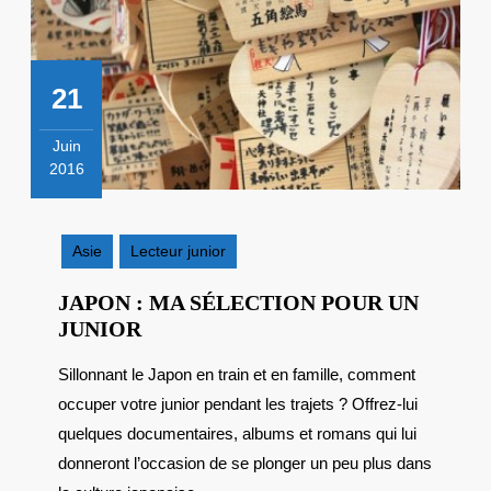
21
Juin
2016
21
juin
2016
Asie
Lecteur junior
JAPON : MA SÉLECTION POUR UN
JAPON
JUNIOR
:
Sillonnant le Japon en train et en famille, comment
MA
occuper votre junior pendant les trajets ? Offrez-lui
SÉLECTION
POUR
quelques documentaires, albums et romans qui lui
UN
donneront l’occasion de se plonger un peu plus dans
JUNIOR