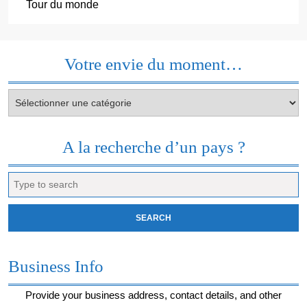
Tour du monde
Votre envie du moment…
Votre
envie
du
moment…
A la recherche d’un pays ?
Search
for:
Business Info
Provide your business address, contact details, and other