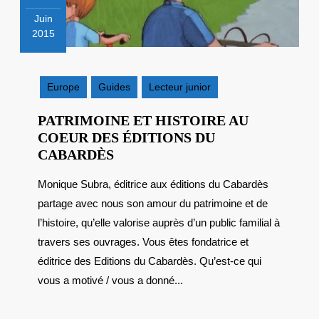
Juin
2015
11
juin
2015
Europe
Guides
Lecteur junior
PATRIMOINE ET HISTOIRE AU
COEUR DES ÉDITIONS DU
PATRIMOINE
CABARDÈS
ET
Monique Subra, éditrice aux éditions du Cabardès
HISTOIRE
partage avec nous son amour du patrimoine et de
AU
COEUR
l’histoire, qu’elle valorise auprès d’un public familial à
DES
travers ses ouvrages. Vous êtes fondatrice et
ÉDITIONS
éditrice des Editions du Cabardès. Qu’est-ce qui
DU
vous a motivé / vous a donné...
CABARDÈS