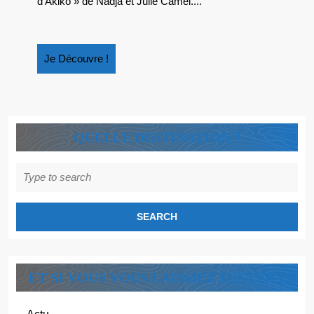
d’Akiko » de Nadja et Julie Camel....
Je
Je Découvre !
Découvre
!
QUELLE DESTINATION ?
Search
for:
ET SI VOUS VOUS LAISSIEZ TENTER ?