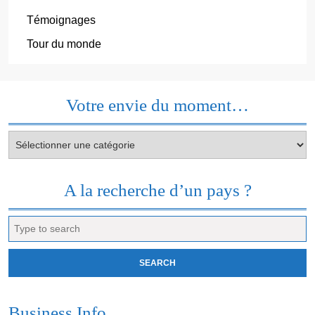
Témoignages
Tour du monde
Votre envie du moment…
Votre
envie
du
moment…
A la recherche d’un pays ?
Search
for:
Business Info