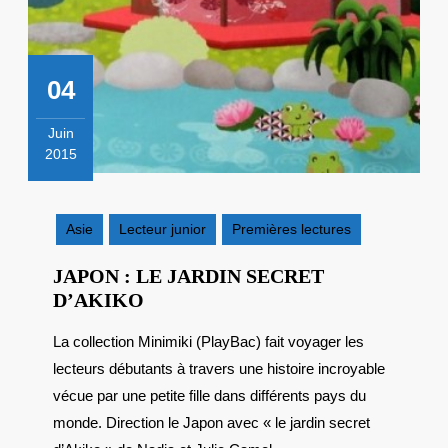
04
Juin
2015
4
juin
2015
Asie
Lecteur junior
Premières lectures
JAPON : LE JARDIN SECRET
JAPON
D’AKIKO
:
La collection Minimiki (PlayBac) fait voyager les
LE
lecteurs débutants à travers une histoire incroyable
JARDIN
SECRET
vécue par une petite fille dans différents pays du
D’AKIKO
monde. Direction le Japon avec « le jardin secret