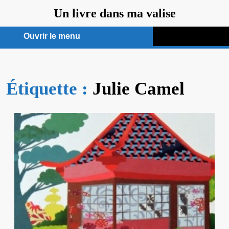
Aller
Un livre dans ma valise
au
contenu
Ouvrir le menu
Ouvrir
le
Étiquette :
menu
Julie Camel