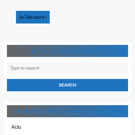
PETITS
Je
Je Découvre !
Découvre
!
QUELLE DESTINATION ?
Search
for:
ET SI VOUS VOUS LAISSIEZ TENTER ?
Actu