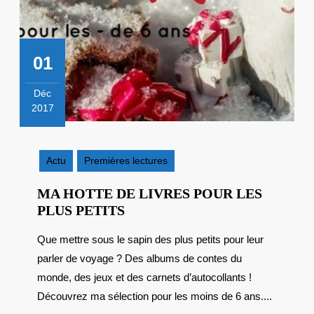
01
Déc
2017
1
décembre
2017
Actu
Premières lectures
MA HOTTE DE LIVRES POUR LES
MA
PLUS PETITS
HOTTE
Que mettre sous le sapin des plus petits pour leur
DE
parler de voyage ? Des albums de contes du
LIVRES
POUR
monde, des jeux et des carnets d’autocollants !
LES
Découvrez ma sélection pour les moins de 6 ans....
PLUS