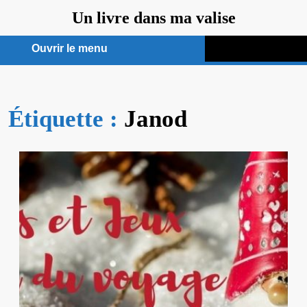
Aller
Un livre dans ma valise
au
contenu
Ouvrir le menu
Ouvrir
le
Étiquette :
menu
Janod