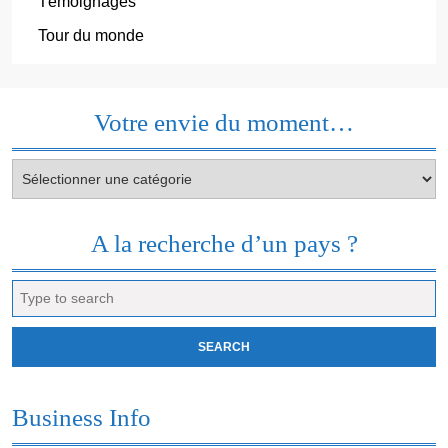
Témoignages
Tour du monde
Votre envie du moment…
Votre
envie
du
moment…
A la recherche d’un pays ?
Search
for:
Business Info