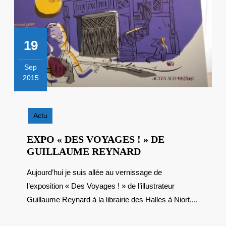
19
Sep
2015
19
septembre
2015
Actu
EXPO « DES VOYAGES ! » DE
EXPO
GUILLAUME REYNARD
« DES
Aujourd’hui je suis allée au vernissage de
VOYAGES
l’exposition « Des Voyages ! » de l’illustrateur
! »
DE
Guillaume Reynard à la librairie des Halles à Niort....
GUILLAUME
REYNARD