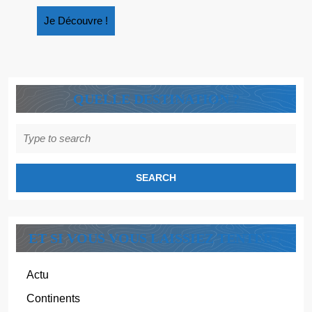
Je
Je Découvre !
Découvre
!
QUELLE DESTINATION ?
Search
for:
ET SI VOUS VOUS LAISSIEZ TENTER ?
Actu
Continents