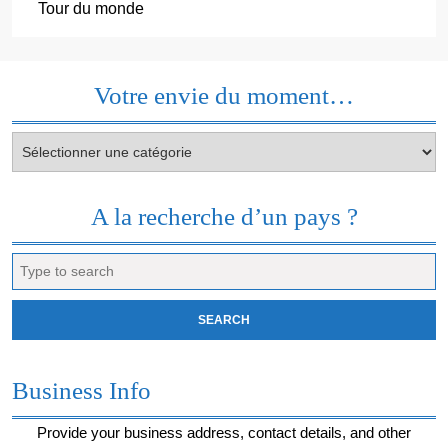
Tour du monde
Votre envie du moment…
Votre
envie
du
moment…
A la recherche d’un pays ?
Search
for:
Business Info
Provide your business address, contact details, and other