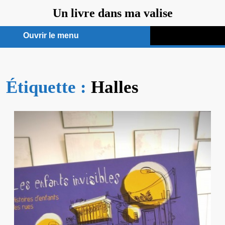
Aller
Un livre dans ma valise
au
contenu
Ouvrir le menu
Ouvrir
le
Étiquette :
menu
Halles