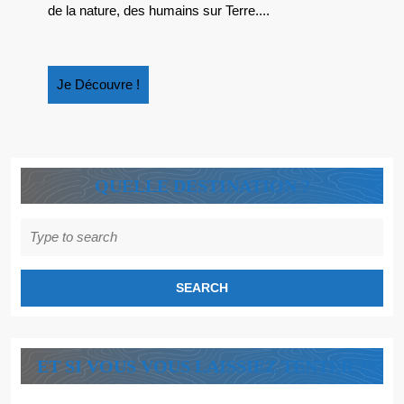
LE
de la nature, des humains sur Terre....
PREMIER
JOUR
Je
Je Découvre !
Découvre
!
QUELLE DESTINATION ?
Search
for:
ET SI VOUS VOUS LAISSIEZ TENTER ?