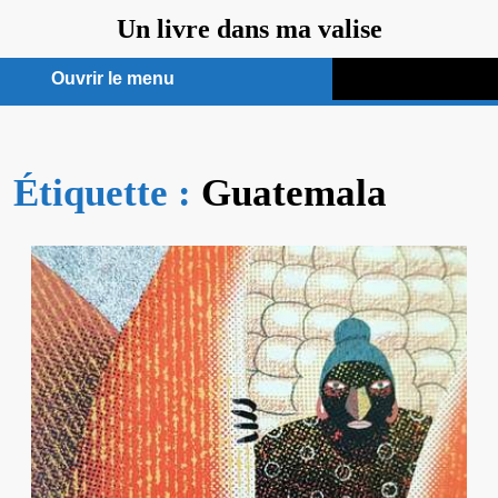
Aller
Un livre dans ma valise
au
contenu
Ouvrir le menu
Ouvrir
le
Étiquette :
menu
Guatemala