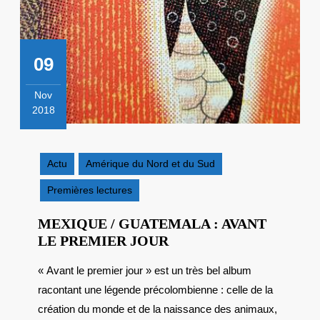
09
Nov
2018
9
novembre
2018
Actu
Amérique du Nord et du Sud
Premières lectures
MEXIQUE / GUATEMALA : AVANT
MEXIQUE
LE PREMIER JOUR
/
« Avant le premier jour » est un très bel album
GUATEMALA
racontant une légende précolombienne : celle de la
:
AVANT
création du monde et de la naissance des animaux,