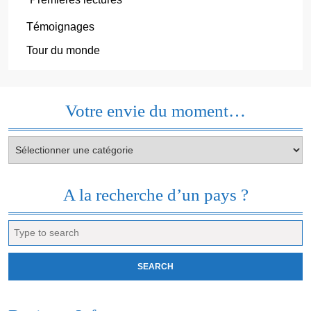
Témoignages
Tour du monde
Votre envie du moment…
Votre
envie
du
moment…
A la recherche d’un pays ?
Search
for: