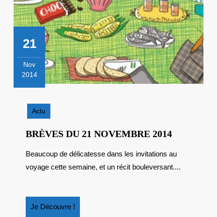
21
Nov
2014
21
novembre
2014
Actu
BRÈVES
BRÈVES DU 21 NOVEMBRE 2014
DU
Beaucoup de délicatesse dans les invitations au
21
voyage cette semaine, et un récit bouleversant....
NOVEMB
2014
Je
Je Découvre !
Découvre