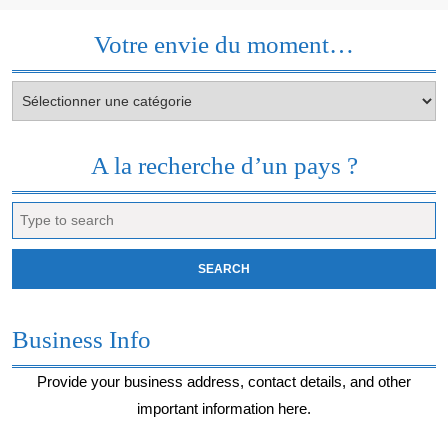
Votre envie du moment…
Votre
envie
du
moment…
A la recherche d’un pays ?
Search
for:
Business Info
Provide your business address, contact details, and other
important information here.