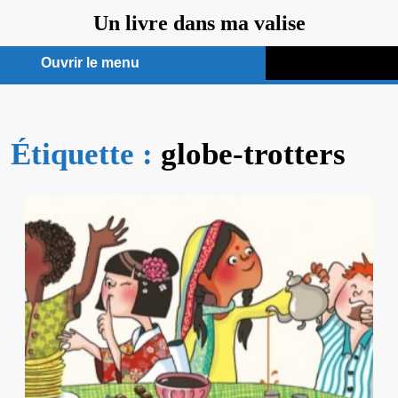
Aller
Un livre dans ma valise
au
contenu
Ouvrir le menu
Ouvrir
le
Étiquette :
menu
globe-trotters