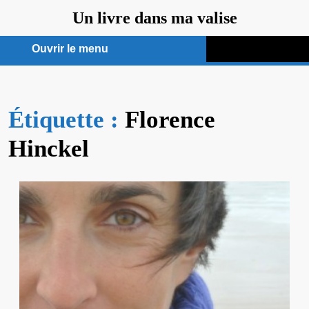
Aller
Un livre dans ma valise
au
contenu
Ouvrir le menu
Ouvrir
le
Étiquette :
menu
Florence
Hinckel