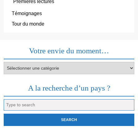
Premières lectures
Témoignages
Tour du monde
Votre envie du moment…
Votre
envie
du
moment…
A la recherche d’un pays ?
Search
for: