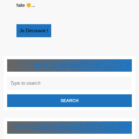
DE
faite
...
CAROLE
TRÉBOR
Je
Je Découvre !
Découvre
!
QUELLE DESTINATION ?
Search
for:
ET SI VOUS VOUS LAISSIEZ TENTER ?