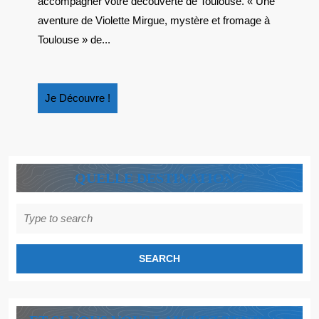
accompagner votre découverte de Toulouse. « Une
aventure de Violette Mirgue, mystère et fromage à
Toulouse » de...
Je
Je Découvre !
Découvre
!
QUELLE DESTINATION ?
Search
for: