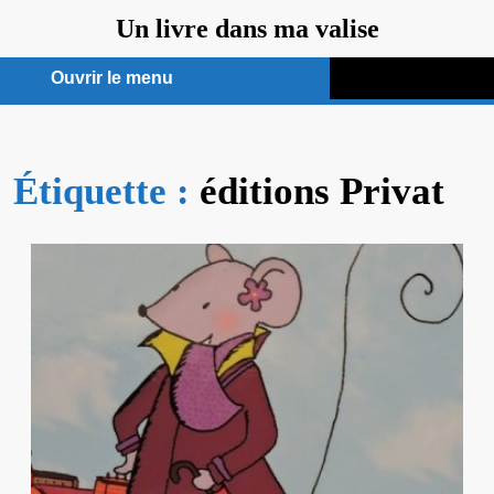
Aller
Un livre dans ma valise
au
contenu
Ouvrir le menu
Ouvrir
le
Étiquette :
menu
éditions Privat