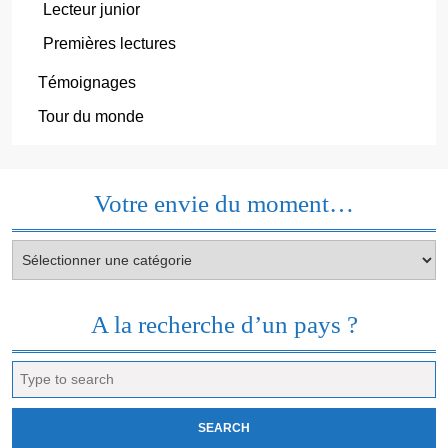
Lecteur junior
Premières lectures
Témoignages
Tour du monde
Votre envie du moment…
Votre
envie
du
moment…
A la recherche d’un pays ?
Search
for: