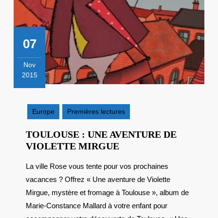
07
Nov
2015
7
novembre
2015
Europe
Premières lectures
TOULOUSE : UNE AVENTURE DE
TOULOUSE
VIOLETTE MIRGUE
:
La ville Rose vous tente pour vos prochaines
UNE
vacances ? Offrez « Une aventure de Violette
AVENTURE
DE
Mirgue, mystère et fromage à Toulouse », album de
VIOLETTE
Marie-Constance Mallard à votre enfant pour
MIRGUE