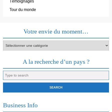
Témoignages
Tour du monde
Votre envie du moment…
Votre
envie
du
moment…
A la recherche d’un pays ?
Search
for:
Business Info