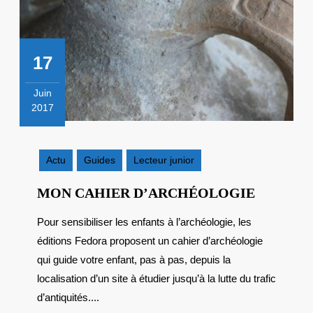
17
Juin
2017
17
juin
2017
Actu
Guides
Lecteur junior
MON
MON CAHIER D’ARCHÉOLOGIE
CAHIER
Pour sensibiliser les enfants à l’archéologie, les
D’ARCH
éditions Fedora proposent un cahier d’archéologie
qui guide votre enfant, pas à pas, depuis la
localisation d’un site à étudier jusqu’à la lutte du trafic
d’antiquités....