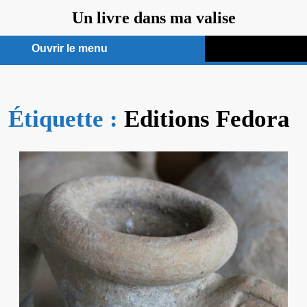
Aller
Un livre dans ma valise
au
contenu
Ouvrir le menu
Ouvrir
le
Étiquette :
menu
Editions Fedora