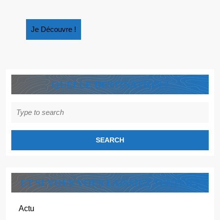
Je
Je Découvre !
Découvre
!
QUELLE DESTINATION ?
Search
for:
ET SI VOUS VOUS LAISSIEZ TENTER ?
Actu