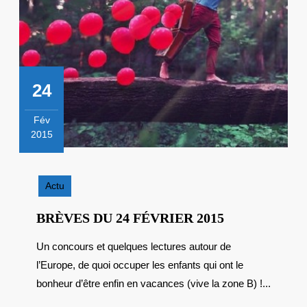
24
Fév
2015
24
février
2015
Actu
BRÈVES
BRÈVES DU 24 FÉVRIER 2015
DU
Un concours et quelques lectures autour de
24
l’Europe, de quoi occuper les enfants qui ont le
FÉVRIER
2015
bonheur d’être enfin en vacances (vive la zone B) !...