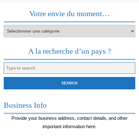
Votre envie du moment…
Votre
envie
du
moment…
A la recherche d’un pays ?
Search
for:
Business Info
Provide your business address, contact details, and other
important information here.