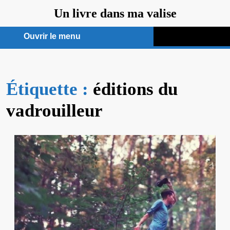
Aller
Un livre dans ma valise
au
contenu
Ouvrir le menu
Ouvrir
le
Étiquette :
menu
éditions du
vadrouilleur