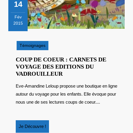
14
Fév
2015
14
février
2015
Témoignages
COUP DE COEUR : CARNETS DE
VOYAGE DES EDITIONS DU
COUP
VADROUILLEUR
DE
Eve-Amandine Leloup propose une boutique en ligne
COEUR
autour du voyage pour les enfants. Elle évoque pour
:
CARNETS
nous une de ses lectures coups de coeur....
DE
VOYAGE
DES
Je
Je Découvre !
EDITIONS
Découvre