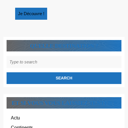
Je
Je Découvre !
Découvre
!
QUELLE DESTINATION ?
Search
for:
ET SI VOUS VOUS LAISSIEZ TENTER ?
Actu
Continents