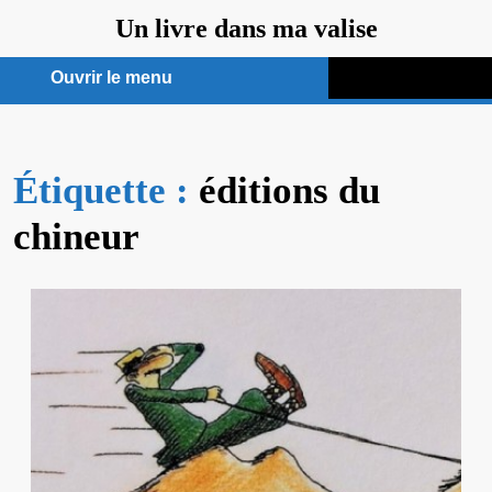
Aller
Un livre dans ma valise
au
contenu
Ouvrir le menu
Ouvrir
le
Étiquette :
menu
éditions du
chineur