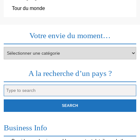
Tour du monde
Votre envie du moment…
Votre
envie
du
moment…
A la recherche d’un pays ?
Search
for:
Business Info