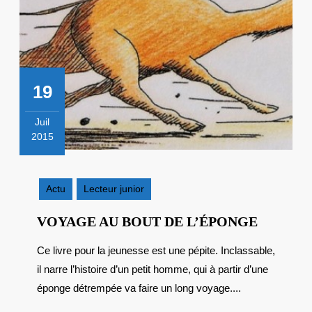
19
Juil
2015
19
juillet
2015
Actu
Lecteur junior
VOYAG
VOYAGE AU BOUT DE L’ÉPONGE
AU
Ce livre pour la jeunesse est une pépite. Inclassable,
BOUT
il narre l’histoire d’un petit homme, qui à partir d’une
DE
L’ÉPON
éponge détrempée va faire un long voyage....