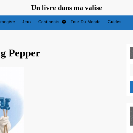
Un livre dans ma valise
trangère
Jeux
Continents
Tour Du Monde
Guides
ig Pepper
S
fo