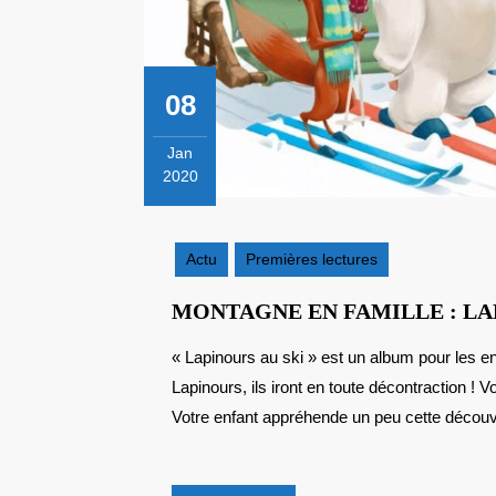
08
Jan
2020
8
janvier
2020
Actu
Premières lectures
MONTAGNE EN FAMILLE : LA
« Lapinours au ski » est un album pour les e
Lapinours, ils iront en toute décontraction ! V
Votre enfant appréhende un peu cette découve