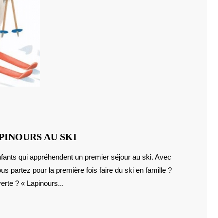
MONTAGNE
PINOURS AU SKI
EN
nfants qui appréhendent un premier séjour au ski. Avec
FAMILLE
ous partez pour la première fois faire du ski en famille ?
:
LAPINOURS
rte ? « Lapinours...
AU
SKI