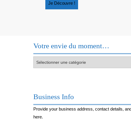
Je
Je Découvre !
Découvre
!
Votre envie du moment…
Votre
envie
du
moment…
Business Info
Provide your business address, contact details, and
here.