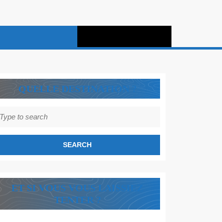
QUELLE DESTINATION ?
earch
r:
ET SI VOUS VOUS LAISSIEZ
TENTER ?