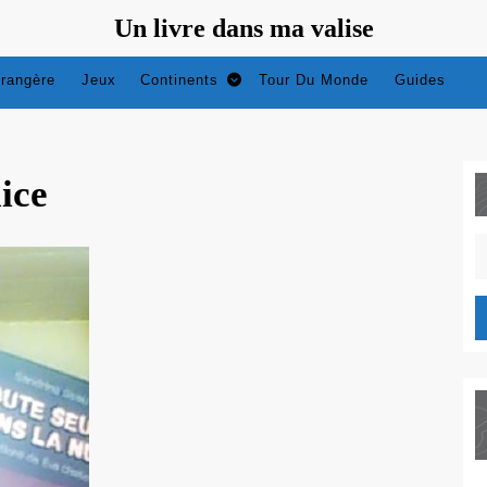
Un livre dans ma valise
trangère
Jeux
Continents
Tour Du Monde
Guides
ice
S
fo