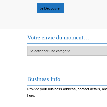
UNE
HISTOIRE
Je
Je Découvre !
DE
Découvre
FAMILLE
!
!
Votre envie du moment…
Votre
envie
du
moment…
Business Info
Provide your business address, contact details, and
here.