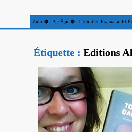
Aller
au
contenu
Actu
Par Âge
Littérature Française Et É
Étiquette :
Editions Al