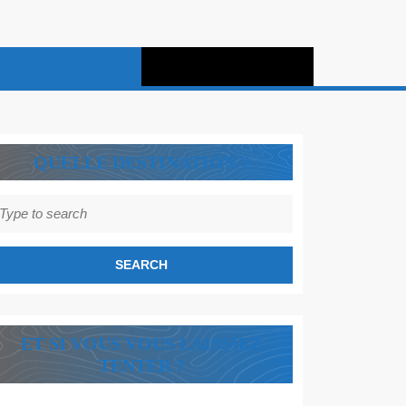
QUELLE DESTINATION ?
earch
r:
ET SI VOUS VOUS LAISSIEZ
TENTER ?