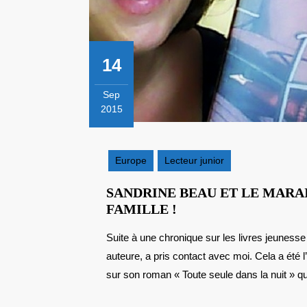
14
Sep
2015
14
septembre
2015
Europe
Lecteur junior
SANDRINE BEAU ET LE MARAI
SANDRINE
FAMILLE !
BEAU
Suite à une chronique sur les livres jeunesse autour de la région Poitou-Charentes, Sandrine Beau,
ET
auteure, a pris contact avec moi. Cela a été l
LE
MARAIS
sur son roman « Toute seule dans la nuit » qui
POITEVIN,