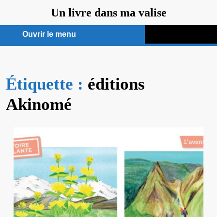
Aller
Un livre dans ma valise
au
contenu
Ouvrir le menu
Ouvrir
le
Étiquette :
menu
éditions
Akinomé