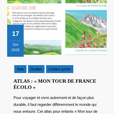
17
Oct
2025
17
octobre
2025
Actu
Guides
Lecteur junior
ATLAS : « MON TOUR DE FRANCE
ATLAS
ÉCOLO »
:
Pour voyager et vivre autrement et de façon plus
« MON
durable, il faut regarder différemment le monde qui
TOUR
DE
nous entoure. Cet atlas pour enfants « Mon tour de