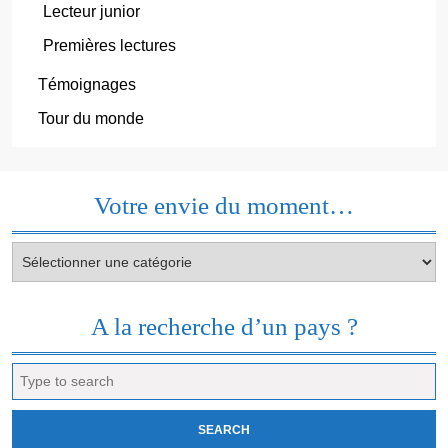
Lecteur junior
Premières lectures
Témoignages
Tour du monde
Votre envie du moment…
Votre
envie
du
moment…
A la recherche d’un pays ?
Search
for: