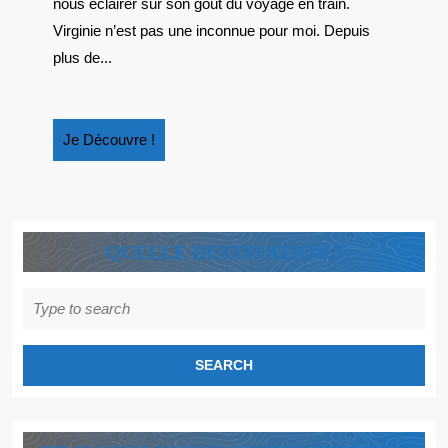
:
nous éclairer sur son goût du voyage en train.
INTERVIEW
Virginie n’est pas une inconnue pour moi. Depuis
DE
plus de...
VIRGINIE
Je
Je Découvre !
Découvre
!
QUELLE DESTINATION ?
Search
for: