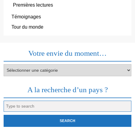
Premières lectures
Témoignages
Tour du monde
Votre envie du moment…
Votre
envie
du
moment…
A la recherche d’un pays ?
Search
for: