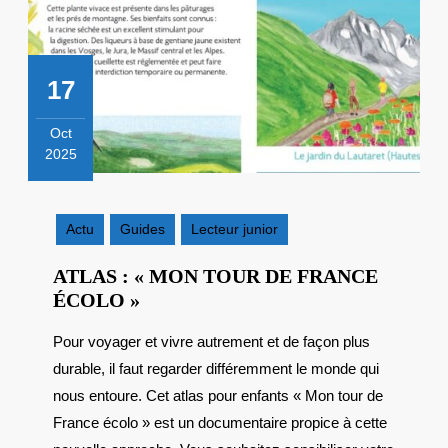
17
Oct
2025
17
octobre
2025
Actu
Guides
Lecteur junior
ATLAS : « MON TOUR DE FRANCE
ATLAS
ÉCOLO »
:
Pour voyager et vivre autrement et de façon plus
« MON
durable, il faut regarder différemment le monde qui
TOUR
DE
nous entoure. Cet atlas pour enfants « Mon tour de
FRANCE
France écolo » est un documentaire propice à cette
ÉCOLO »