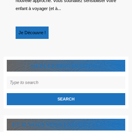
nouvelle approche. Vous souhaitez sensibiliser votre
enfant à voyager (et à...
Je
Je Découvre !
Découvre
!
QUELLE DESTINATION ?
Search
for:
ET SI VOUS VOUS LAISSIEZ TENTER ?