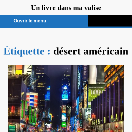
Aller
Un livre dans ma valise
au
contenu
Ouvrir le menu
Ouvrir
le
Étiquette :
menu
désert américain