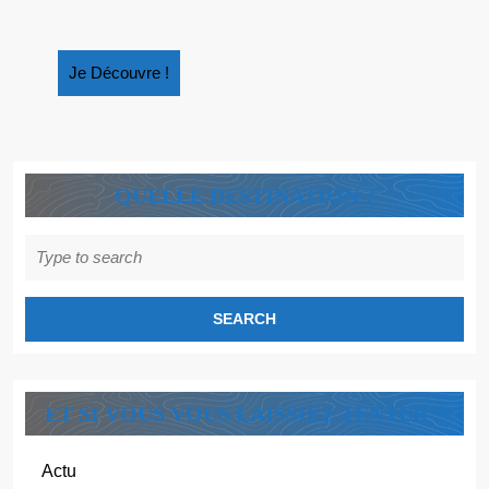
ENFANTS
SUR
LES
Je
Je Découvre !
ETATS-
Découvre
UNIS
!
QUELLE DESTINATION ?
Search
for:
ET SI VOUS VOUS LAISSIEZ TENTER ?
Actu