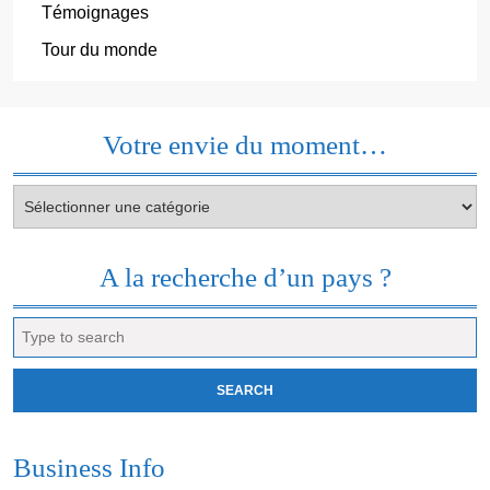
Témoignages
Tour du monde
Votre envie du moment…
Votre
envie
du
moment…
A la recherche d’un pays ?
Search
for:
Business Info