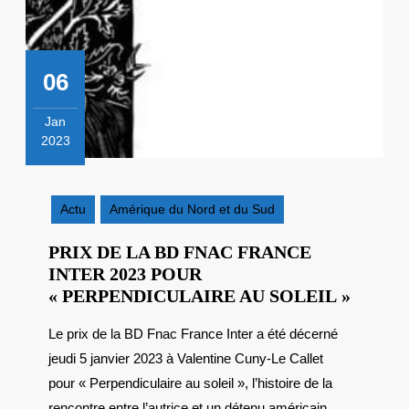
06
Jan
2023
6
janvier
2023
Actu
Amérique du Nord et du Sud
PRIX DE LA BD FNAC FRANCE
INTER 2023 POUR
PRIX
« PERPENDICULAIRE AU SOLEIL »
DE
Le prix de la BD Fnac France Inter a été décerné
LA
jeudi 5 janvier 2023 à Valentine Cuny-Le Callet
BD
FNAC
pour « Perpendiculaire au soleil », l’histoire de la
FRAN
rencontre entre l’autrice et un détenu américain,