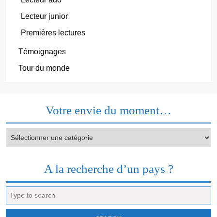
Lecteur junior
Premières lectures
Témoignages
Tour du monde
Votre envie du moment…
Votre
envie
du
moment…
A la recherche d’un pays ?
Search
for: