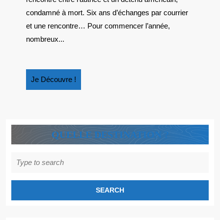
INTER
condamné à mort. Six ans d’échanges par courrier
2023
et une rencontre… Pour commencer l’année,
POUR
nombreux...
« PER
AU
SOLEI
Je
Je Découvre !
Découvre
!
QUELLE DESTINATION ?
Search
for: