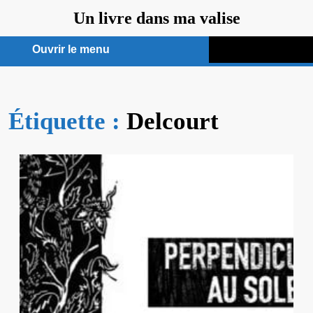
Aller
Un livre dans ma valise
au
contenu
Ouvrir le menu
Ouvrir
le
Étiquette :
menu
Delcourt