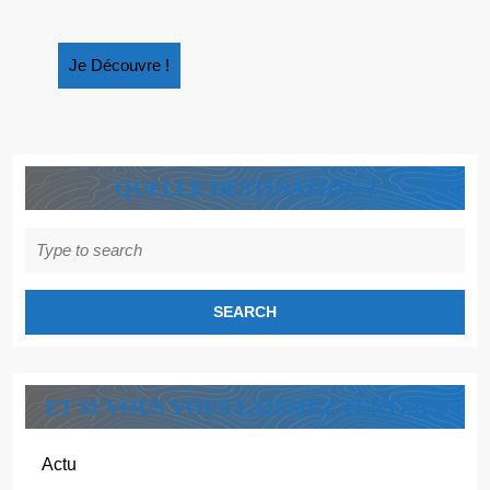
Je
Je Découvre !
Découvre
!
QUELLE DESTINATION ?
Search
for:
ET SI VOUS VOUS LAISSIEZ TENTER ?
Actu