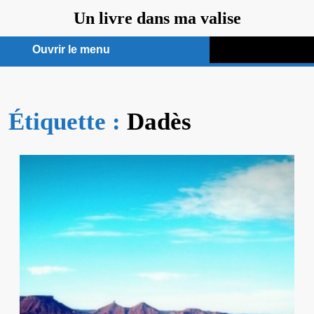
Aller
Un livre dans ma valise
au
contenu
Ouvrir le menu
Ouvrir
le
Étiquette :
menu
Dadès