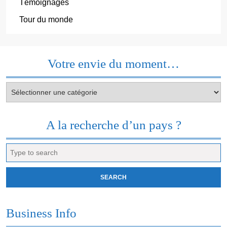
Témoignages
Tour du monde
Votre envie du moment…
Votre
envie
du
moment…
A la recherche d’un pays ?
Search
for:
Business Info