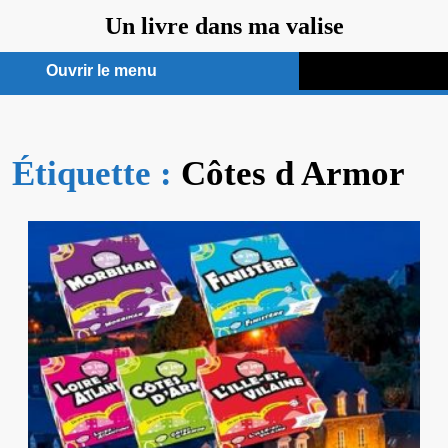
Aller
Un livre dans ma valise
au
contenu
Ouvrir le menu
Ouvrir
le
Étiquette :
menu
Côtes d Armor