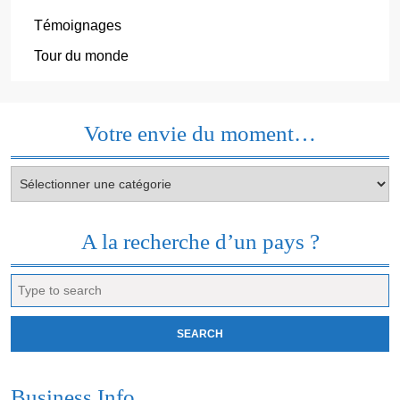
Témoignages
Tour du monde
Votre envie du moment…
Votre
envie
du
moment…
A la recherche d’un pays ?
Search
for:
Business Info