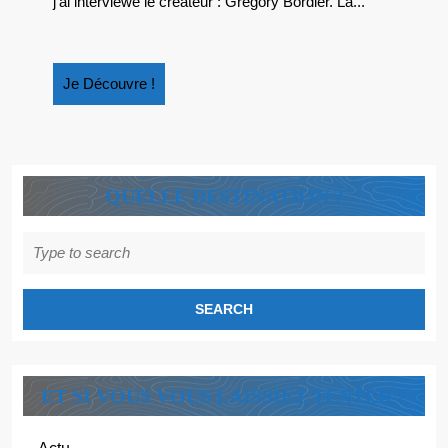
j’ai interviewé le créateur : Grégory Bordier. La...
Je
Je Découvre !
Découvre
!
QUELLE DESTINATION ?
Search
for:
ET SI VOUS VOUS LAISSIEZ TENTER ?