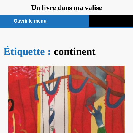
Aller
Un livre dans ma valise
au
contenu
Ouvrir le menu
Ouvrir
le
Étiquette :
menu
continent