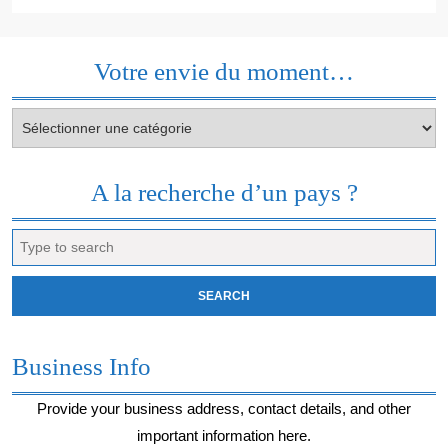
Votre envie du moment…
Votre
envie
du
moment…
A la recherche d’un pays ?
Search
for:
Business Info
Provide your business address, contact details, and other
important information here.