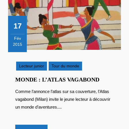
17
Fév
2015
17
février
2015
Lecteur junior
Tour du monde
MONDE
MONDE : L’ATLAS VAGABOND
:
Comme l’annonce l’atlas sur sa couverture, l’Atlas
L’ATLAS
vagabond (Milan) invite le jeune lecteur à découvrir
VAGABON
un monde d’aventures....