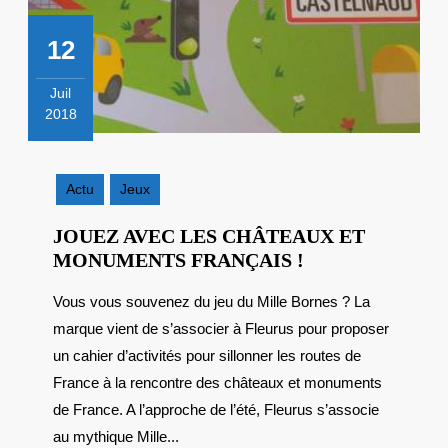
12
Juil
2018
12
juillet
2018
Actu
Jeux
JOUEZ AVEC LES CHÂTEAUX ET
JOUEZ
MONUMENTS FRANÇAIS !
AVEC
Vous vous souvenez du jeu du Mille Bornes ? La
LES
marque vient de s’associer à Fleurus pour proposer
CHÂTEAUX
ET
un cahier d’activités pour sillonner les routes de
MONUMENTS
France à la rencontre des châteaux et monuments
FRANÇAIS
de France. A l’approche de l’été, Fleurus s’associe
!
au mythique Mille...