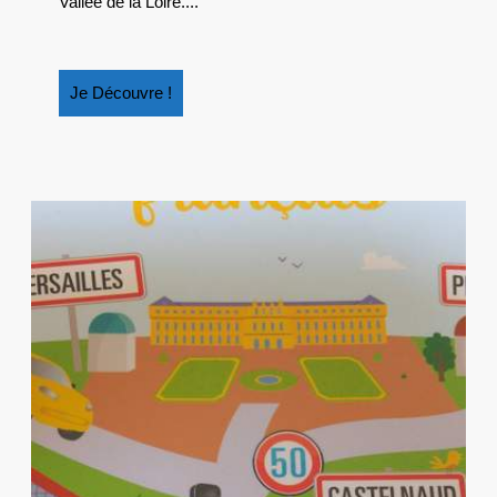
Vallée de la Loire....
LA
LOIRE
Je
Je Découvre !
Découvre
!