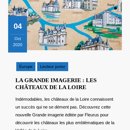
04
Oct
2020
4
octobre
2020
Europe
Lecteur junior
LA GRANDE IMAGERIE : LES
LA
CHÂTEAUX DE LA LOIRE
GRANDE
Indémodables, les châteaux de la Loire connaissent
IMAGERIE
un succès qui ne se dément pas. Découvrez cette
:
LES
nouvelle Grande imagerie éditée par Fleurus pour
CHÂTEAUX
découvrir les châteaux les plus emblématiques de la
DE