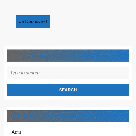
Je
Je Découvre !
Découvre
!
QUELLE DESTINATION ?
Search
for:
ET SI VOUS VOUS LAISSIEZ TENTER ?
Actu