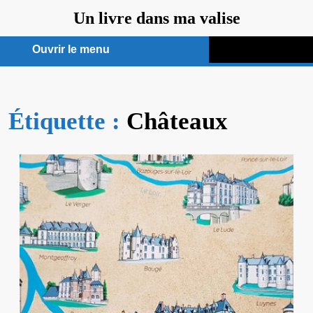
Aller
Un livre dans ma valise
au
contenu
Ouvrir le menu
Ouvrir
le
Étiquette :
menu
Châteaux