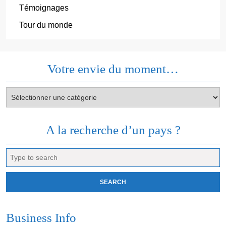
Témoignages
Tour du monde
Votre envie du moment…
Votre
envie
du
moment…
A la recherche d’un pays ?
Search
for:
Business Info