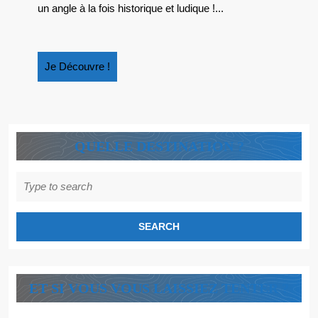
FORTS
un angle à la fois historique et ludique !...
CES
AMÉRICAINS
Je
Je Découvre !
Découvre
!
QUELLE DESTINATION ?
Search
for:
ET SI VOUS VOUS LAISSIEZ TENTER ?