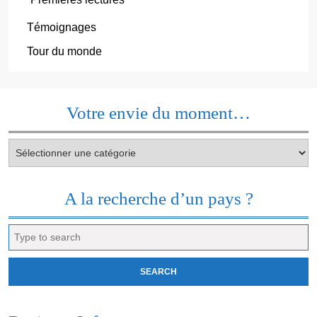
Témoignages
Tour du monde
Votre envie du moment…
Votre
envie
du
moment…
A la recherche d’un pays ?
Search
for: