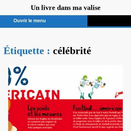
Aller
Un livre dans ma valise
au
contenu
Ouvrir le menu
Ouvrir
le
Étiquette :
menu
célébrité