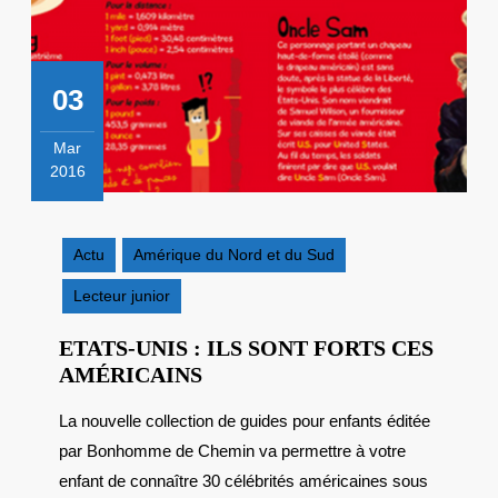
03
Mar
2016
3
mars
2016
Actu
Amérique du Nord et du Sud
Lecteur junior
ETATS-UNIS : ILS SONT FORTS CES
ETATS-
AMÉRICAINS
UNIS
La nouvelle collection de guides pour enfants éditée
:
par Bonhomme de Chemin va permettre à votre
ILS
SONT
enfant de connaître 30 célébrités américaines sous