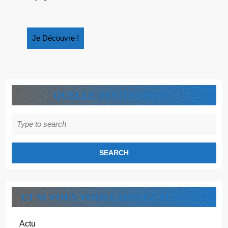
Je
Je Découvre !
Découvre
!
QUELLE DESTINATION ?
Search
for:
ET SI VOUS VOUS LAISSIEZ TENTER ?
Actu