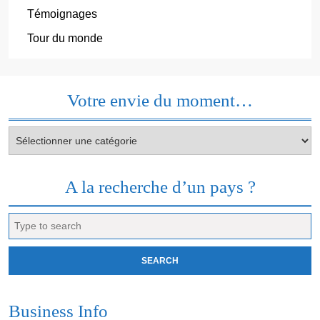
Témoignages
Tour du monde
Votre envie du moment…
Votre
envie
du
moment…
A la recherche d’un pays ?
Search
for:
Business Info