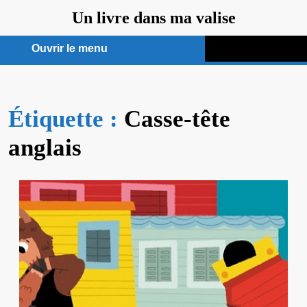
Aller
Un livre dans ma valise
au
contenu
Ouvrir le menu
Ouvrir
le
Étiquette :
menu
Casse-tête
anglais