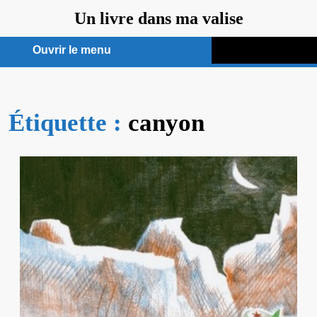
Aller
Un livre dans ma valise
au
contenu
Ouvrir le menu
Ouvrir
le
Étiquette :
menu
canyon