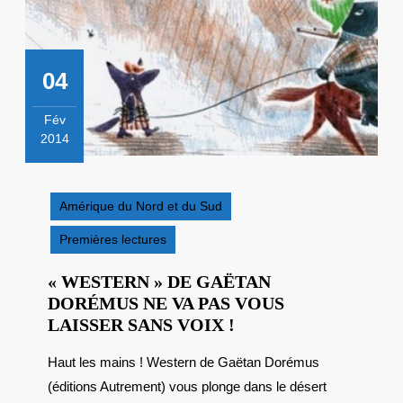
04
Fév
2014
4
février
2014
Amérique du Nord et du Sud
Premières lectures
« WESTERN » DE GAËTAN
DORÉMUS NE VA PAS VOUS
« WESTERN »
LAISSER SANS VOIX !
DE
Haut les mains ! Western de Gaëtan Dorémus
GAËTAN
(éditions Autrement) vous plonge dans le désert
DORÉMUS