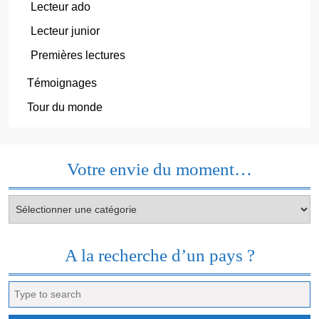
Lecteur ado
Lecteur junior
Premières lectures
Témoignages
Tour du monde
Votre envie du moment…
Votre
envie
du
moment…
A la recherche d’un pays ?
Search
for: