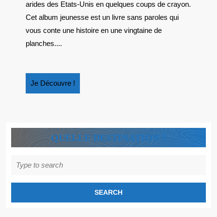
NE
arides des Etats-Unis en quelques coups de crayon.
VA
Cet album jeunesse est un livre sans paroles qui
PAS
vous conte une histoire en une vingtaine de
VOUS
planches....
LAISSER
SANS
VOIX
Je
Je Découvre !
!
Découvre
!
QUELLE DESTINATION ?
Search
for: