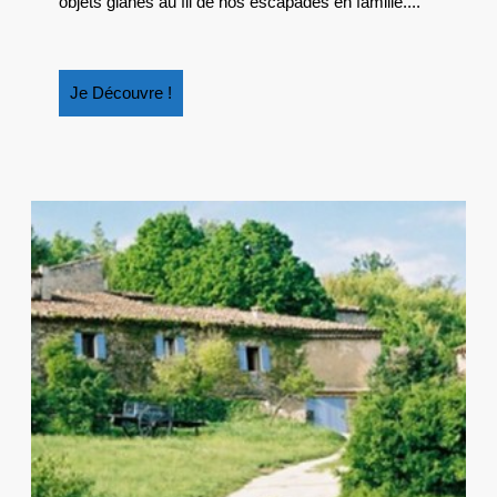
objets glanés au fil de nos escapades en famille....
Je
Je Découvre !
Découvre
!