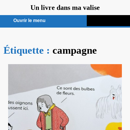
Aller
Un livre dans ma valise
au
contenu
Ouvrir le menu
Ouvrir
le
Étiquette :
menu
campagne