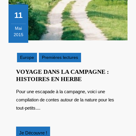
11
Mai
2015
11
mai
2015
Europe
Premières lectures
VOYAGE DANS LA CAMPAGNE :
VOYAGE
HISTOIRES EN HERBE
DANS
Pour une escapade à la campagne, voici une
LA
compilation de contes autour de la nature pour les
CAMPAGNE
:
tout-petits....
HISTOIRES
EN
HERBE
Je
Je Découvre !