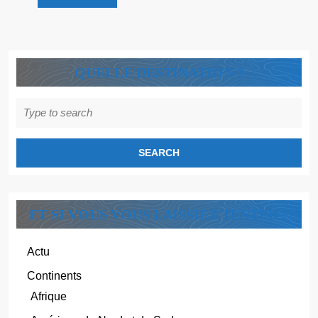
Découvre
!
QUELLE DESTINATION ?
Search
for:
ET SI VOUS VOUS LAISSIEZ TENTER ?
Actu
Continents
Afrique