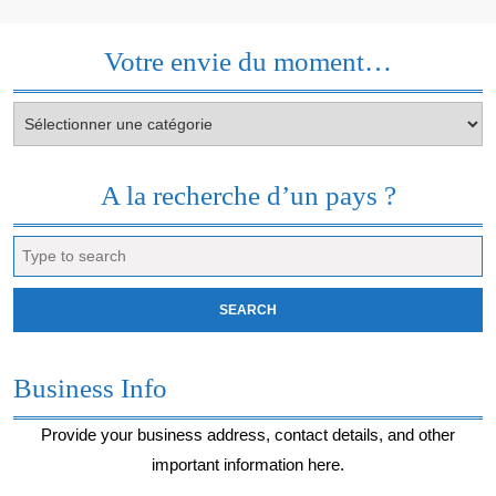
Votre envie du moment…
Votre
envie
du
moment…
A la recherche d’un pays ?
Search
for:
Business Info
Provide your business address, contact details, and other
important information here.