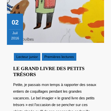
02
Juil
2016
2
juillet
2016
Lecteur junior
Premières lectures
LE GRAND LIVRE DES PETITS
LE
TRÉSORS
GRAND
Petite, je passais mon temps à rapporter des seaux
LIVRE
entiers de coquillages pendant les grandes
DES
PETITS
vacances. Le bel imagier « le grand livre des petits
TRÉSORS
trésors » est l’occasion de se pencher sur ces