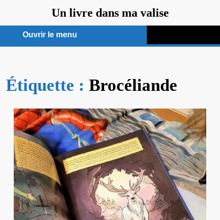
Aller
Un livre dans ma valise
au
contenu
Ouvrir le menu
Ouvrir
le
Étiquette :
menu
Brocéliande