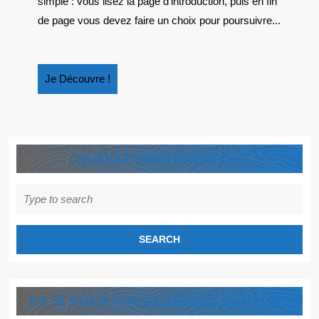
simple : vous lisez la page d’introduction, puis en fin
de page vous devez faire un choix pour poursuivre...
Je
Je Découvre !
Découvre
!
QUELLE DESTINATION ?
Search
for:
ET SI VOUS VOUS LAISSIEZ TENTER ?