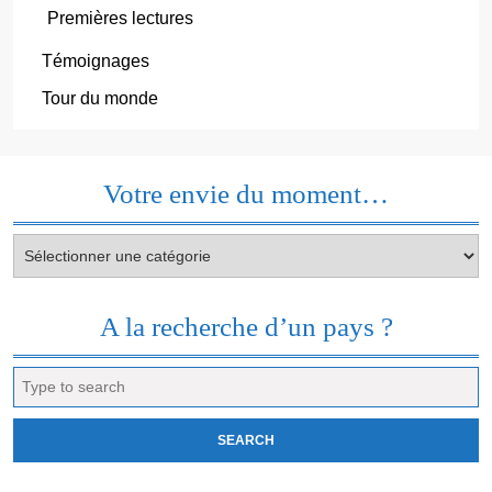
Premières lectures
Témoignages
Tour du monde
Votre envie du moment…
Votre
envie
du
moment…
A la recherche d’un pays ?
Search
for: