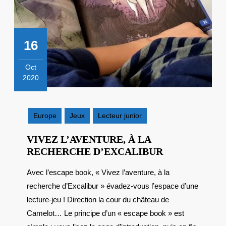
16
Oct
2020
16
octobre
2020
Europe
Jeux
Lecteur junior
VIVEZ L’AVENTURE, À LA
VIVEZ
RECHERCHE D’EXCALIBUR
L’AVENTURE
Avec l’escape book, « Vivez l’aventure, à la
À
recherche d’Excalibur » évadez-vous l’espace d’une
LA
RECHERCH
lecture-jeu ! Direction la cour du château de
D’EXCALIBU
Camelot… Le principe d’un « escape book » est