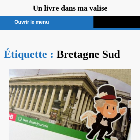
Aller
Un livre dans ma valise
au
contenu
Ouvrir le menu
Ouvrir
le
Étiquette :
menu
Bretagne Sud