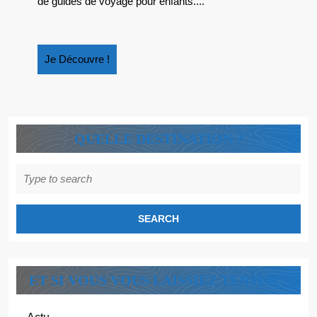
de guides de voyage pour enfants....
Je
Je Découvre !
Découvre
!
QUELLE DESTINATION ?
Search
for:
ET SI VOUS VOUS LAISSIEZ TENTER ?