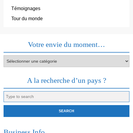
Témoignages
Tour du monde
Votre envie du moment…
Votre
envie
du
moment…
A la recherche d’un pays ?
Search
for:
Business Info