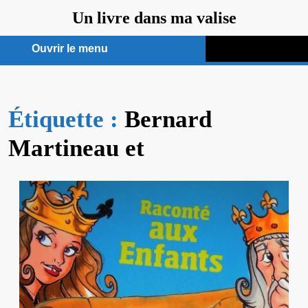
Aller
Un livre dans ma valise
au
contenu
Ouvrir le menu
Ouvrir
le
Étiquette :
menu
Bernard
Martineau et