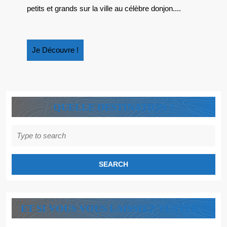
AUX
petits et grands sur la ville au célèbre donjon....
ENFANTS
Je
Je Découvre !
Découvre
!
QUELLE DESTINATION ?
Search
for:
ET SI VOUS VOUS LAISSIEZ TENTER ?