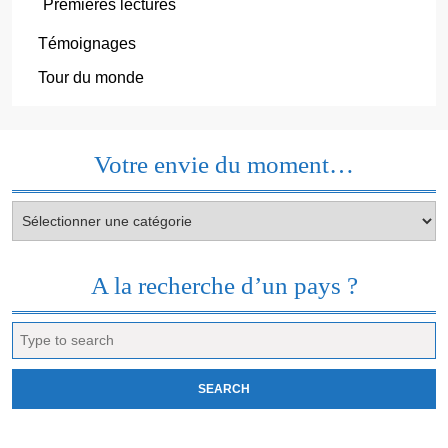
Premières lectures
Témoignages
Tour du monde
Votre envie du moment…
Votre
envie
du
moment…
A la recherche d’un pays ?
Search
for: