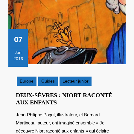
07
Jan
2016
7
janvier
2016
Europe
Guides
Lecteur junior
DEUX-SÈVRES : NIORT RACONTÉ
DEUX-
AUX ENFANTS
SÈVRES
Jean-Philippe Pogut, illustrateur, et Bernard
:
Martineau, auteur, ont imaginé ensemble « Je
NIORT
RACONTÉ
découvre Niort raconté aux enfants » qui éclaire