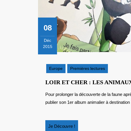
08
Déc
2015
8
décembre
2015
Europe
Premières lectures
LOIR ET CHER : LES ANIMAU
Pour prolonger la découverte de la faune après une journée au zoo-parc de Beauval, le zoo vient de
publier son 1er album animalier à destination 
Je
Je Découvre !