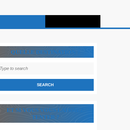
QUELLE DESTINATION ?
earch
r:
ET SI VOUS VOUS LAISSIEZ
TENTER ?