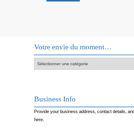
Découvre
!
Votre envie du moment…
Votre
envie
du
moment…
Business Info
Provide your business address, contact details, and
here.