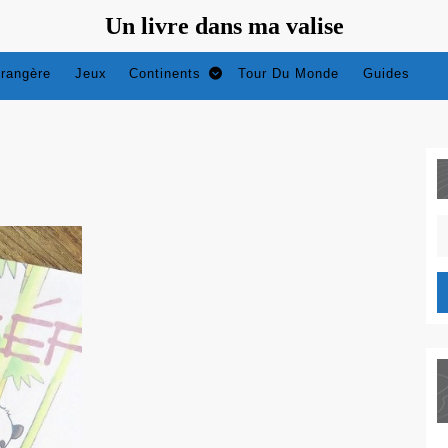
Un livre dans ma valise
trangère
Jeux
Continents
Tour Du Monde
Guides
S
fo