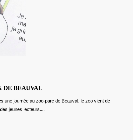
LOIR
X DE BEAUVAL
ET
CHER
des jeunes lecteurs....
:
LES
ANIMAUX
DE