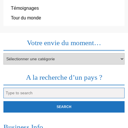
Témoignages
Tour du monde
Votre envie du moment…
Votre
envie
du
moment…
A la recherche d’un pays ?
Search
for:
Business Info