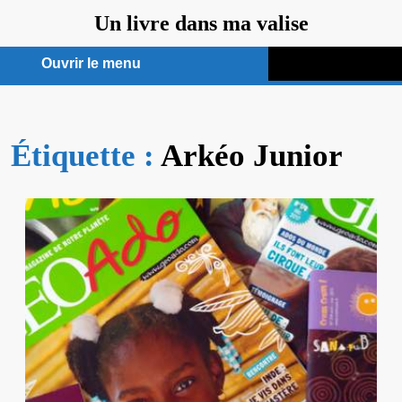
Aller
Un livre dans ma valise
au
contenu
Ouvrir le menu
Ouvrir
le
Étiquette :
menu
Arkéo Junior