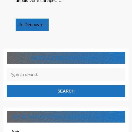
depuis votre canapé…...
?
Je
Je Découvre !
Découvre
!
QUELLE DESTINATION ?
Search
for:
ET SI VOUS VOUS LAISSIEZ TENTER ?