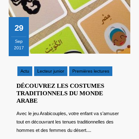
29
Sep
2017
29
septembre
2017
Actu
Lecteur junior
Premières lectures
DÉCOUVREZ LES COSTUMES
TRADITIONNELS DU MONDE
DÉCOUVREZ
ARABE
LES
Avec le jeu Arabicouples, votre enfant va s’amuser
COSTUMES
tout en découvrant les tenues traditionnelles des
TRADITIONNELS
DU
hommes et des femmes du désert....
MONDE