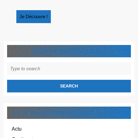
ARABE
Je
Je Découvre !
Découvre
!
QUELLE DESTINATION ?
Search
for:
ET SI VOUS VOUS LAISSIEZ TENTER ?
Actu