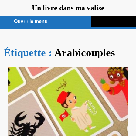
Aller
Un livre dans ma valise
au
contenu
Ouvrir le menu
Ouvrir
le
Étiquette :
menu
Arabicouples