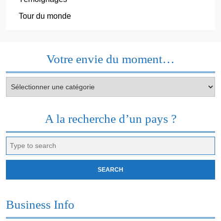
Tour du monde
Votre envie du moment…
Votre
envie
du
moment…
A la recherche d’un pays ?
Search
for:
Business Info