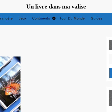
Un livre dans ma valise
trangère
Jeux
Continents
Tour Du Monde
Guides
S
fo