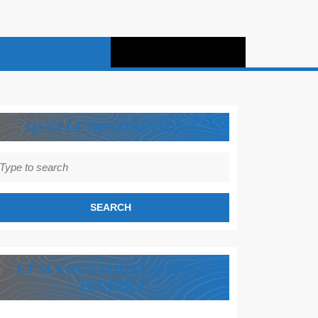
QUELLE DESTINATION ?
earch
r:
ET SI VOUS VOUS LAISSIEZ
TENTER ?