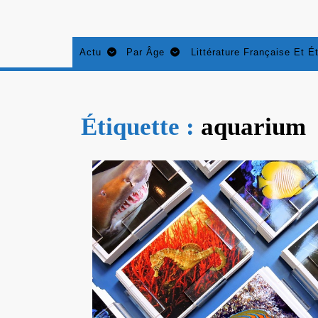
Aller
au
contenu
Actu
Par Âge
Littérature Française Et É
Étiquette :
aquarium