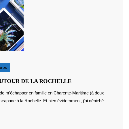
ures
DES
AUTOUR DE LA ROCHELLE
LIVRES
POUR
 escapade à la Rochelle. Et bien évidemment, j’ai déniché
ENFANTS
AUTOUR
DE
LA