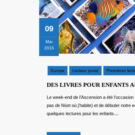
09
Mai
2016
9
mai
2016
Europe
Lecteur junior
Premières lect
DES LIVRES POUR ENFANTS 
Le week-end de l’Ascension a été l’occasion de m’échapper en famille en Charente-Maritime (à deux
pas de Niort où j’habite) et de débuter notre
quelques lectures pour les enfants....