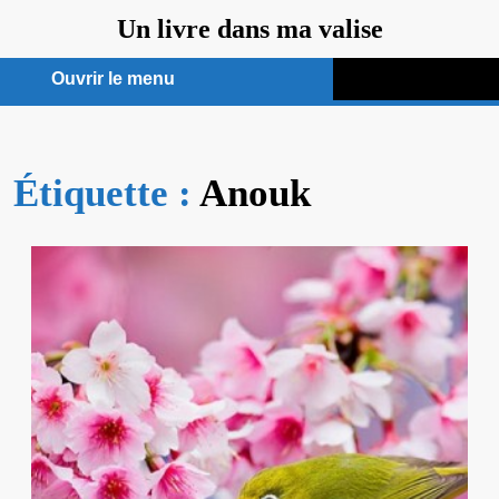
Aller
Un livre dans ma valise
au
contenu
Ouvrir le menu
Ouvrir
le
Étiquette :
menu
Anouk