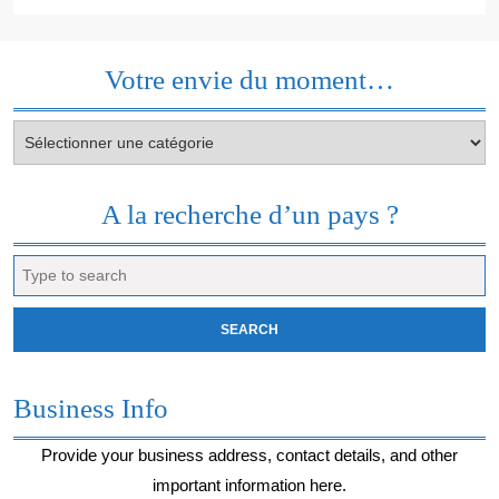
Votre envie du moment…
Votre
envie
du
moment…
A la recherche d’un pays ?
Search
for:
Business Info
Provide your business address, contact details, and other
important information here.