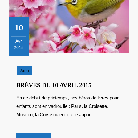
10
Avr
2015
10
avril
2015
Actu
BRÈVES
BRÈVES DU 10 AVRIL 2015
DU
En ce début de printemps, nos héros de livres pour
10
enfants sont en vadrouille : Paris, la Croisette,
AVRIL
2015
Moscou, la Corse ou encore le Japon…....