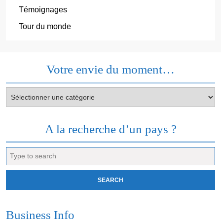
Témoignages
Tour du monde
Votre envie du moment…
Votre
envie
du
moment…
A la recherche d’un pays ?
Search
for:
Business Info