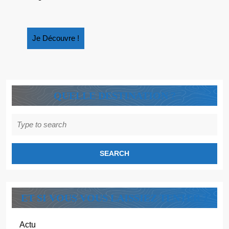
Je
Je Découvre !
Découvre
!
QUELLE DESTINATION ?
Search
for:
ET SI VOUS VOUS LAISSIEZ TENTER ?
Actu