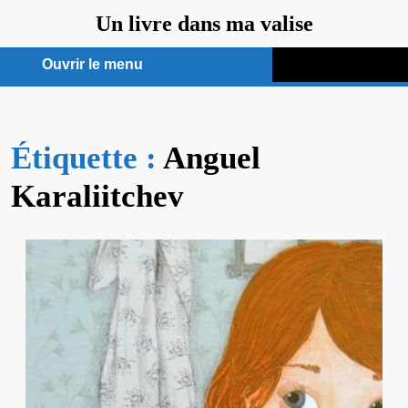
Aller
Un livre dans ma valise
au
contenu
Ouvrir le menu
Ouvrir
le
Étiquette :
menu
Anguel
Karaliitchev