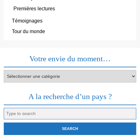
Premières lectures
Témoignages
Tour du monde
Votre envie du moment…
Votre
envie
du
moment…
A la recherche d’un pays ?
Search
for: