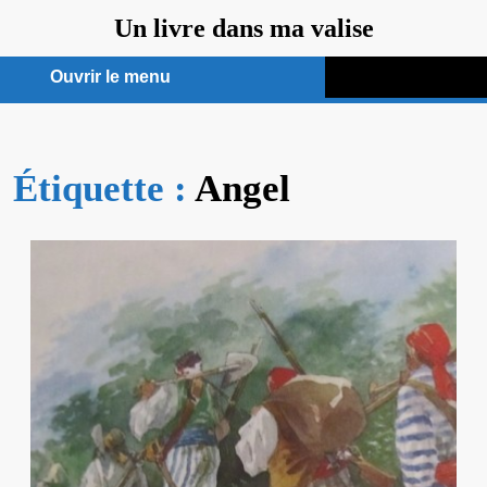
Aller
Un livre dans ma valise
au
contenu
Ouvrir le menu
Ouvrir
le
Étiquette :
menu
Angel