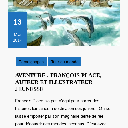
13
Mai
2014
13
mai
2014
Témoignages
Tour du monde
AVENTURE : FRANÇOIS PLACE,
AUTEUR ET ILLUSTRATEUR
AVENTURE
JEUNESSE
:
François Place n’a pas d’égal pour narrer des
FRANÇOIS
histoires lointaines à destination des juniors ! On se
PLACE,
AUTEUR
laisse emporter par son imaginaire teinté de réel
ET
pour découvrir des mondes inconnus. C’est avec