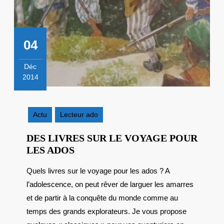
04
Déc
2014
4
décembre
2014
Actu
Lecteur ado
DES LIVRES SUR LE VOYAGE POUR
DES
LES ADOS
LIVRES
Quels livres sur le voyage pour les ados ? A
SUR
l’adolescence, on peut rêver de larguer les amarres
LE
VOYAGE
et de partir à la conquête du monde comme au
POUR
temps des grands explorateurs. Je vous propose
LES