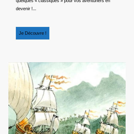
quelques « classiques » pour vos aventuriers en
ADOS
devenir !...
Je
Je Découvre !
Découvre
!