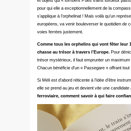
et objets qui « tombent » des trains luxueux passan
pour qui elle a exceptionnellement de la compassio
s’applique à l’orphelinat ! Mais voilà qu’un rep
européens, va venir bouleverser le quotidien de c
voies ferrées justement.
Comme tous les orphelins qui vont fêter leur 1
chasse au trésor à travers l’Europe.
Pour dénic
trésor mystérieux, il faut emprunter un maximum d
Chacun bénéficie d’un « Passegare » offrant tout 
Si Méli est d’abord réticente à l’idée d’être instr
elle se prend au jeu et devient vite une candidat
ferroviaire, comment savoir à qui faire conf