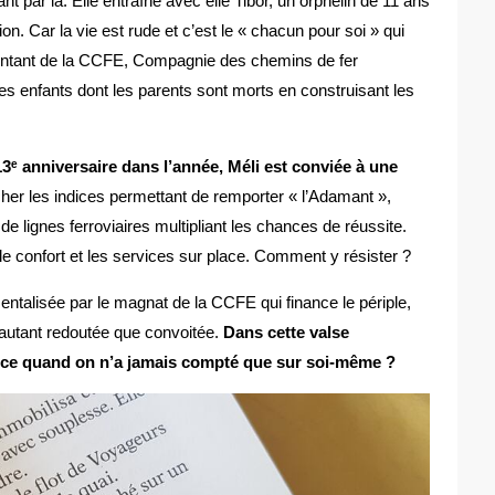
t par là. Elle entraîne avec elle Tibor, un orphelin de 11 ans
n. Car la vie est rude et c’est le « chacun pour soi » qui
résentant de la CCFE, Compagnie des chemins de fer
es enfants dont les parents sont morts en construisant les
3ᵉ anniversaire dans l’année, Méli est conviée à une
her les indices permettant de remporter « l’Adamant »,
e lignes ferroviaires multipliant les chances de réussite.
le confort et les services sur place. Comment y résister ?
umentalisée par le magnat de la CCFE qui finance le périple,
e autant redoutée que convoitée.
Dans cette valse
iance quand on n’a jamais compté que sur soi-même ?