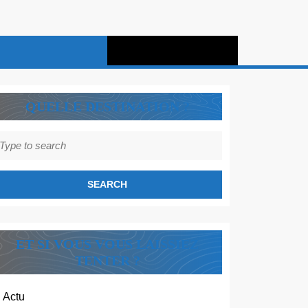
QUELLE DESTINATION ?
earch
r:
ET SI VOUS VOUS LAISSIEZ
TENTER ?
Actu