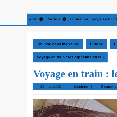
Aller
au
contenu
Actu
Par Âge
Littérature Française Et É
Un livre dans ma valise
Europe
,
L
Voyage en train : les orphelins du rail
Voyage en train : l
18
Sandrine
18 mai 2022
Sandrine
0 commen
mai
2022