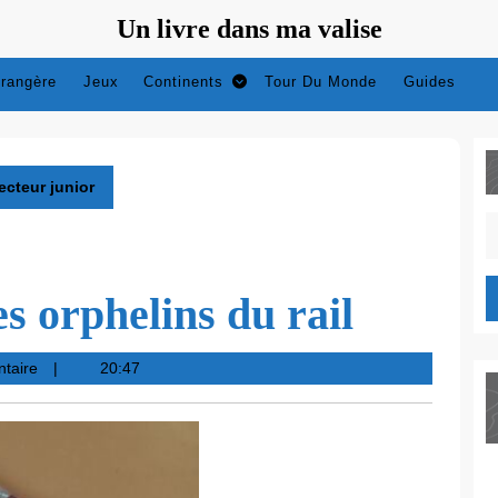
Un livre dans ma valise
trangère
Jeux
Continents
Tour Du Monde
Guides
ecteur junior
S
fo
es orphelins du rail
taire
20:47