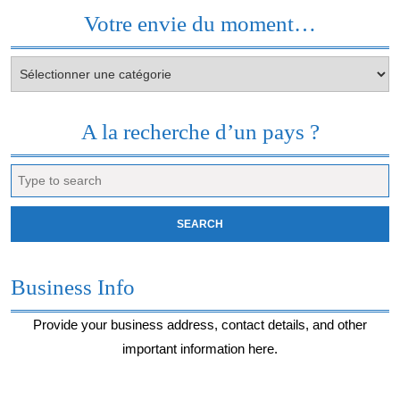
Votre envie du moment…
Votre
envie
du
moment…
A la recherche d’un pays ?
Search
for:
Business Info
Provide your business address, contact details, and other
important information here.