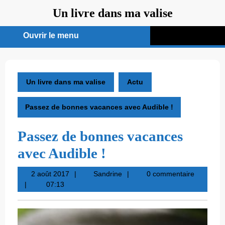
Aller
Un livre dans ma valise
au
contenu
Ouvrir le menu
Ouvrir
le
menu
Un livre dans ma valise
Actu
Passez de bonnes vacances avec Audible !
Passez de bonnes vacances
avec Audible !
2
Sandrine
2 août 2017
Sandrine
0 commentaire
août
07:13
2017