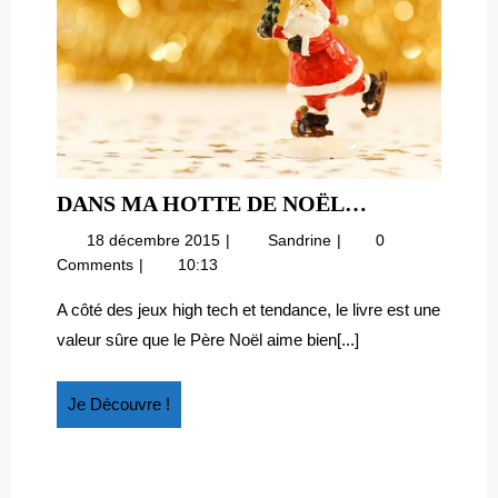
DANS
DANS MA HOTTE DE NOËL…
MA
18
Dans
18 décembre 2015
Sandrine
0
HOTTE
décembre
ma
Comments
10:13
DE
2015
hotte
NOËL…
de
A côté des jeux high tech et tendance, le livre est une
Noël…
valeur sûre que le Père Noël aime bien[...]
Je
Je Découvre !
Découvre
!