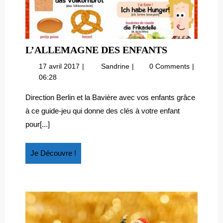
L’ALLEMA
L’ALLEMAGNE DES ENFANTS
DES
17
L’Allemagne
17 avril 2017
Sandrine
0 Comments
ENFANTS
avril
des
06:28
2017
enfants
Direction Berlin et la Bavière avec vos enfants grâce
à ce guide-jeu qui donne des clés à votre enfant
pour[...]
Je
Je Découvre !
Découvre
!