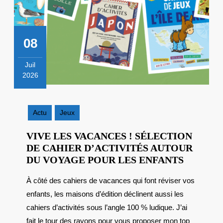
08
Juil
2026
8
juillet
2026
Actu
Jeux
VIVE LES VACANCES ! SÉLECTION
DE CAHIER D’ACTIVITÉS AUTOUR
VIVE
DU VOYAGE POUR LES ENFANTS
LES
À côté des cahiers de vacances qui font réviser vos
VACANC
enfants, les maisons d’édition déclinent aussi les
!
SÉLECT
cahiers d’activités sous l’angle 100 % ludique. J’ai
DE
fait le tour des rayons pour vous proposer mon top