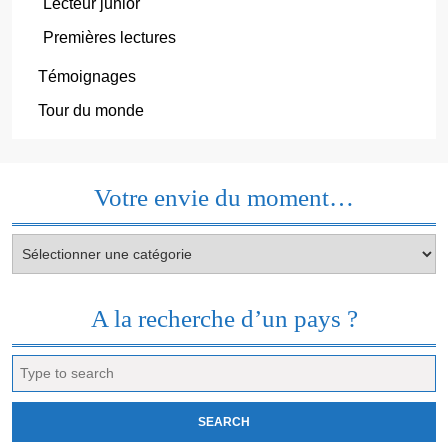
Lecteur junior
Premières lectures
Témoignages
Tour du monde
Votre envie du moment…
Votre
envie
du
moment…
A la recherche d’un pays ?
Search
for: