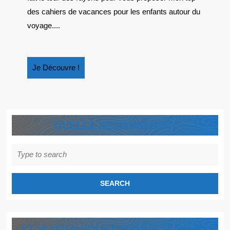
CAHIER
des cahiers de vacances pour les enfants autour du
D’ACTI
voyage....
AUTOU
DU
VOYAG
Je
Je Découvre !
POUR
Découvre
LES
!
ENFANT
QUELLE DESTINATION ?
Search
for:
ET SI VOUS VOUS LAISSIEZ TENTER ?