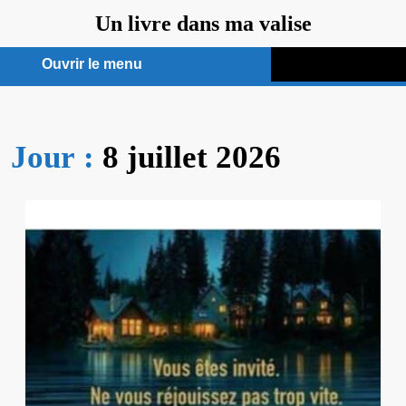
Aller
Un livre dans ma valise
au
contenu
Ouvrir le menu
Ouvrir
le
Jour :
8 juillet 2026
menu