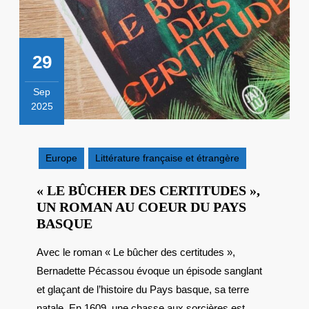
29
Sep
2025
29
septembre
2025
Europe
Littérature française et étrangère
« LE BÛCHER DES CERTITUDES »,
UN ROMAN AU COEUR DU PAYS
« LE
BASQUE
BÛCHER
Avec le roman « Le bûcher des certitudes »,
DES
Bernadette Pécassou évoque un épisode sanglant
CERTITUDES »,
UN
et glaçant de l’histoire du Pays basque, sa terre
ROMAN
natale. En 1609, une chasse aux sorcières est