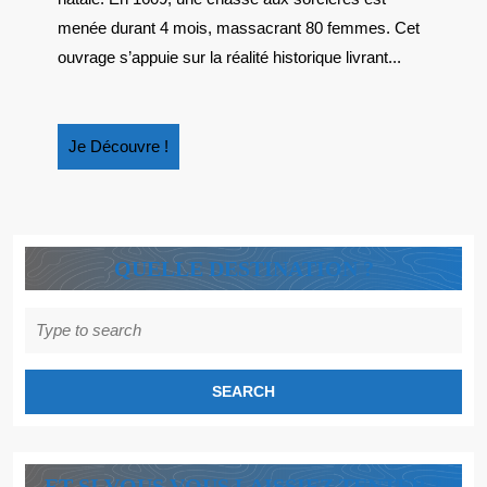
AU
menée durant 4 mois, massacrant 80 femmes. Cet
COEUR
ouvrage s’appuie sur la réalité historique livrant...
DU
PAYS
BASQUE
Je
Je Découvre !
Découvre
!
QUELLE DESTINATION ?
Search
for:
ET SI VOUS VOUS LAISSIEZ TENTER ?