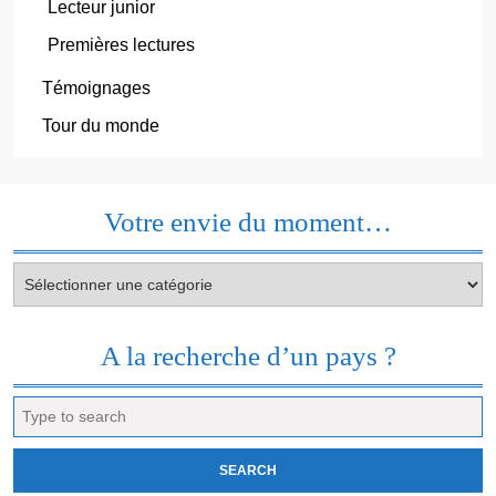
Lecteur junior
Premières lectures
Témoignages
Tour du monde
Votre envie du moment…
Votre
envie
du
moment…
A la recherche d’un pays ?
Search
for: