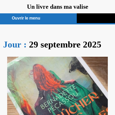
Aller
Un livre dans ma valise
au
contenu
Ouvrir le menu
Ouvrir
le
Jour :
29 septembre 2025
menu