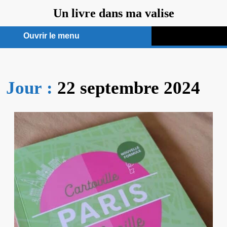
Aller
Un livre dans ma valise
au
contenu
Ouvrir le menu
Ouvrir
le
Jour :
22 septembre 2024
menu