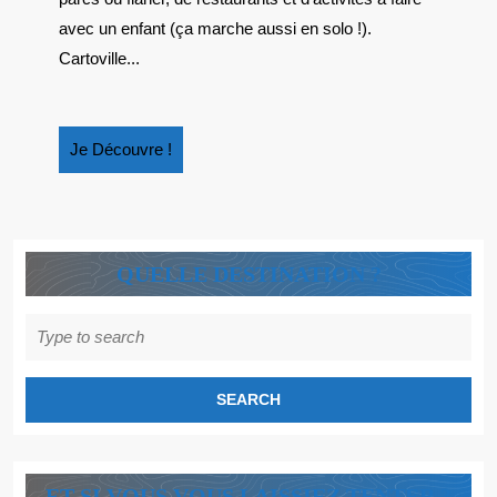
FORMAT,
avec un enfant (ça marche aussi en solo !).
GRANDE
Cartoville...
RÉUSSITE
!
Je
Je Découvre !
Découvre
!
QUELLE DESTINATION ?
Search
for:
ET SI VOUS VOUS LAISSIEZ TENTER ?