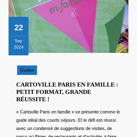
22
Sep
2024
22
septembre
2024
Guides
CARTOVILLE PARIS EN FAMILLE :
PETIT FORMAT, GRANDE
CARTOVILLE
RÉUSSITE !
PARIS
« Cartoville Paris en famille » se présente comme le
EN
guide idéal des courts séjours. Et le défi est réussi
FAMILLE
:
avec un condensé de suggestions de visites, de
PETIT
parcs où flâner, de restaurants et d’activités à faire