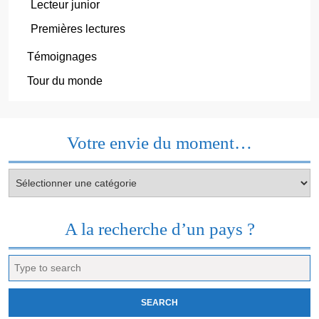
Lecteur junior
Premières lectures
Témoignages
Tour du monde
Votre envie du moment…
Votre
envie
du
moment…
A la recherche d’un pays ?
Search
for: