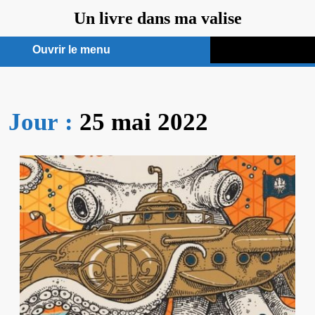
Aller
Un livre dans ma valise
au
contenu
Ouvrir le menu
Ouvrir
le
Jour :
25 mai 2022
menu