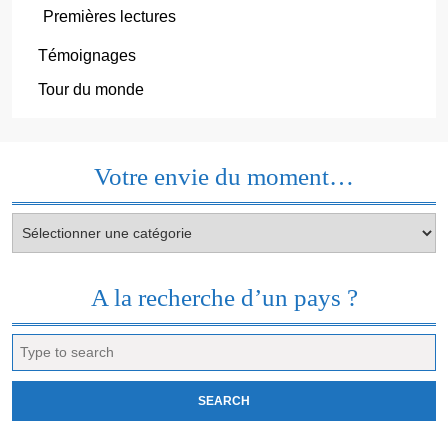
Premières lectures
Témoignages
Tour du monde
Votre envie du moment…
Votre
envie
du
moment…
A la recherche d’un pays ?
Search
for: