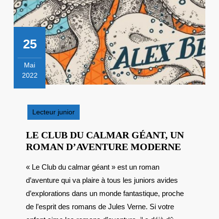
25
Mai
2022
25
mai
2022
Lecteur junior
LE CLUB DU CALMAR GÉANT, UN
LE
ROMAN D’AVENTURE MODERNE
CLUB
« Le Club du calmar géant » est un roman
DU
d’aventure qui va plaire à tous les juniors avides
CALMA
GÉANT,
d’explorations dans un monde fantastique, proche
UN
de l’esprit des romans de Jules Verne. Si votre
ROMAN