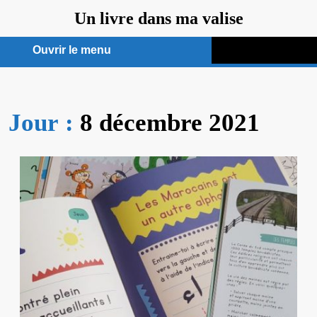
Aller
Un livre dans ma valise
au
contenu
Ouvrir le menu
Ouvrir
le
Jour :
8 décembre 2021
menu