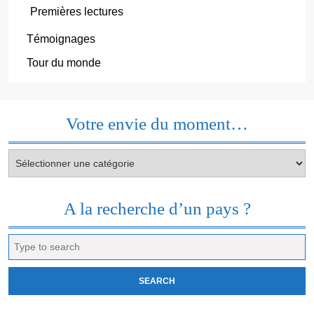
Premières lectures
Témoignages
Tour du monde
Votre envie du moment…
Votre
envie
du
moment…
A la recherche d’un pays ?
Search
for: