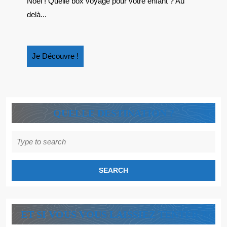
Noël ! Quelle box voyage pour votre enfant ? Au
delà...
Je
Je Découvre !
Découvre
!
QUELLE DESTINATION ?
Search
for:
ET SI VOUS VOUS LAISSIEZ TENTER ?