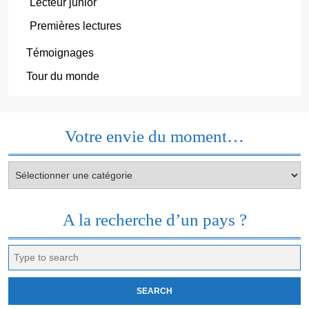
Lecteur junior
Premières lectures
Témoignages
Tour du monde
Votre envie du moment…
Votre
envie
du
moment…
A la recherche d’un pays ?
Search
for: