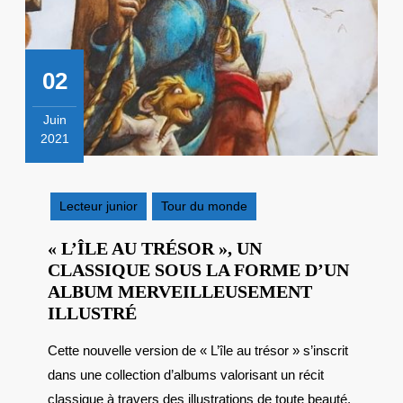
02
Juin
2021
2
juin
2021
Lecteur junior
Tour du monde
« L’ÎLE AU TRÉSOR », UN
CLASSIQUE SOUS LA FORME D’UN
ALBUM MERVEILLEUSEMENT
« L’ÎLE
ILLUSTRÉ
AU
Cette nouvelle version de « L’île au trésor » s’inscrit
TRÉSOR »,
dans une collection d’albums valorisant un récit
UN
CLASSIQUE
classique à travers des illustrations de toute beauté.