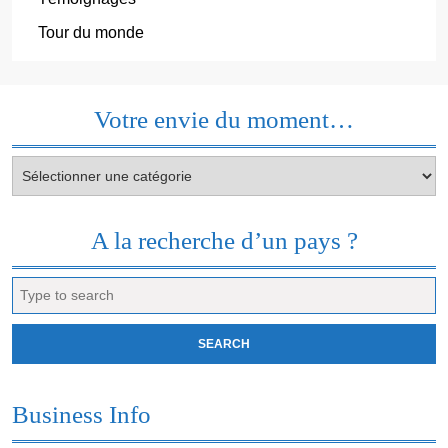
Tour du monde
Votre envie du moment…
Votre
envie
du
moment…
A la recherche d’un pays ?
Search
for:
Business Info