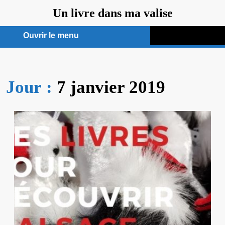
Aller
Un livre dans ma valise
au
contenu
Ouvrir le menu
Ouvrir
le
Jour :
7 janvier 2019
menu