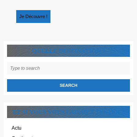
NOUVEAUX
LIVRES
Je
Je Découvre !
À
Découvre
DÉCOUVRIR
!
QUELLE DESTINATION ?
Search
for:
ET SI VOUS VOUS LAISSIEZ TENTER ?
Actu