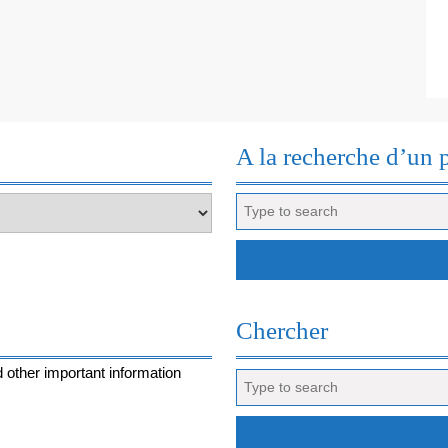
VAN
GOGH
A la recherche d’un 
Search
for:
Chercher
 other important information
Search
for: