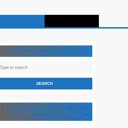
QUELLE DESTINATION ?
earch
r:
ET SI VOUS VOUS LAISSIEZ
TENTER ?