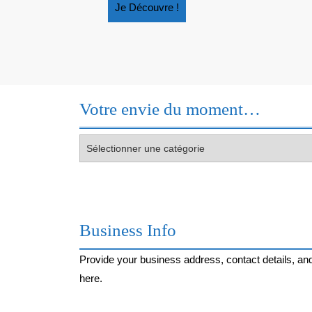
Je
Je Découvre !
Découvre
!
Votre envie du moment…
Votre
envie
du
moment…
Business Info
Provide your business address, contact details, and
here.