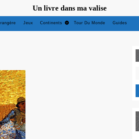
Un livre dans ma valise
trangère
Jeux
Continents
Tour Du Monde
Guides
S
fo