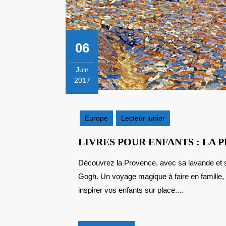
06
Juin
2017
6
juin
2017
Europe
Lecteur junior
LIVRES POUR ENFANTS : LA
Découvrez la Provence, avec sa lavande et ses cigales… mais aussi à travers les oeuvres de Van
Gogh. Un voyage magique à faire en famille, a
inspirer vos enfants sur place....