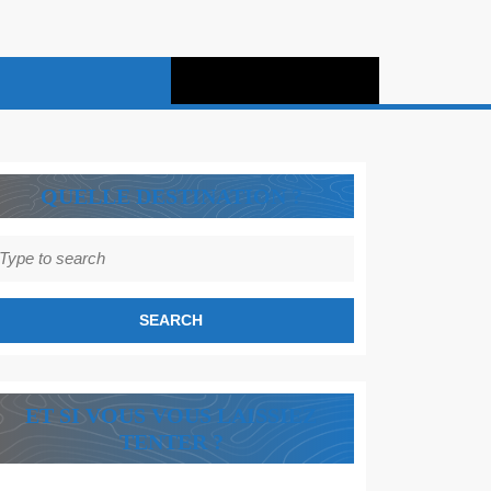
QUELLE DESTINATION ?
earch
r:
ET SI VOUS VOUS LAISSIEZ
TENTER ?