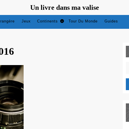
Un livre dans ma valise
trangère
Jeux
Continents
Tour Du Monde
Guides
016
S
fo