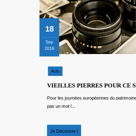
18
Sep
2016
18
septembre
2016
Actu
VIEILLES PIERRES POUR CE 
Pour les journées européennes du patrimoine, venez donc faire un tour dans ma région. Une photo,
pas un mot !...
Je
Je Découvre !