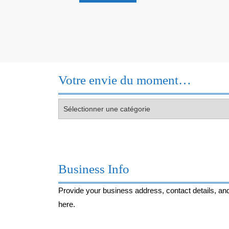
Découvre
!
Votre envie du moment…
Votre
envie
du
moment…
Business Info
Provide your business address, contact details, and
here.